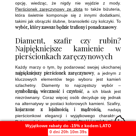
opcję, wiedząc, że nigdy nie wyjdzie z mody.
Pierścionek zaręczynowy ze złota
to także biżuteria,
która świetnie komponuje się z innymi dodatkami,
takimi jak obrączki ślubne, bransoletki czy kolczyki. To
wybór, który zawsze będzie trafiony i ponadczasowy
.
Diament, szafir czy rubin?
Najpiękniejsze kamienie w
pierścionkach zaręczynowych
Każdy marzy o tym, by podarować swojej ukochanej
najpiękniejszy pierścionek zaręczynowy
, a jednym z
kluczowych elementów tego wyboru jest kamień
szlachetny. Diamenty to najczęstszy wybór –
symbolizują wieczność i czystość
, a ich blask jest
niezrównany. Coraz więcej osób decyduje się jednak
na alternatywy w postaci kolorowych kamieni. Szafiry,
kojarzone z lojalnością i mądrością
, nadają
pierścionkowi elegancji i wyjątkowego charakteru.
namiętność i ognistą miłość
Rubiny z kolei symbolizują
,
Wyjątkowe rabaty do -15% z kodem LATO
dlatego świetnie sprawdzą się jako wyraz głębokiego
0 dni 20h 10m 38s
uczucia.