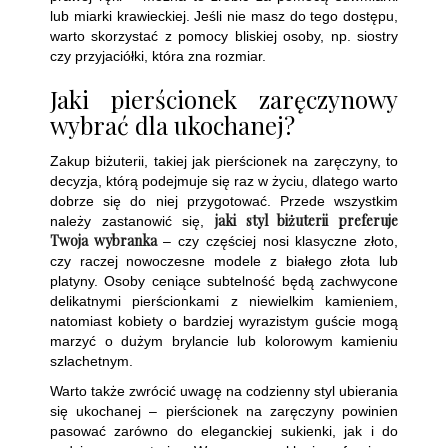
lub miarki krawieckiej. Jeśli nie masz do tego dostępu,
warto skorzystać z pomocy bliskiej osoby, np. siostry
czy przyjaciółki, która zna rozmiar.
Jaki pierścionek zaręczynowy
wybrać dla ukochanej?
Zakup biżuterii, takiej jak pierścionek na zaręczyny, to
decyzja, którą podejmuje się raz w życiu, dlatego warto
dobrze się do niej przygotować. Przede wszystkim
jaki styl biżuterii preferuje
należy zastanowić się,
Twoja wybranka
– czy częściej nosi klasyczne złoto,
czy raczej nowoczesne modele z białego złota lub
platyny. Osoby ceniące subtelność będą zachwycone
delikatnymi pierścionkami z niewielkim kamieniem,
natomiast kobiety o bardziej wyrazistym guście mogą
marzyć o dużym brylancie lub kolorowym kamieniu
szlachetnym.
Warto także zwrócić uwagę na codzienny styl ubierania
się ukochanej – pierścionek na zaręczyny powinien
pasować zarówno do eleganckiej sukienki, jak i do