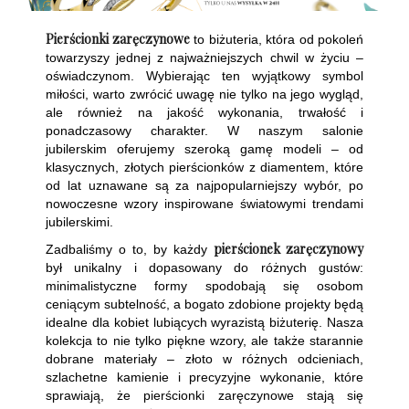
Pierścionki zaręczynowe
to biżuteria, która od pokoleń
towarzyszy jednej z najważniejszych chwil w życiu –
oświadczynom. Wybierając ten wyjątkowy symbol
miłości, warto zwrócić uwagę nie tylko na jego wygląd,
ale również na jakość wykonania, trwałość i
ponadczasowy charakter. W naszym salonie
jubilerskim oferujemy szeroką gamę modeli – od
klasycznych, złotych pierścionków z diamentem, które
od lat uznawane są za najpopularniejszy wybór, po
nowoczesne wzory inspirowane światowymi trendami
jubilerskimi.
pierścionek zaręczynowy
Zadbaliśmy o to, by każdy
był unikalny i dopasowany do różnych gustów:
minimalistyczne formy spodobają się osobom
ceniącym subtelność, a bogato zdobione projekty będą
idealne dla kobiet lubiących wyrazistą biżuterię. Nasza
kolekcja to nie tylko piękne wzory, ale także starannie
dobrane materiały – złoto w różnych odcieniach,
szlachetne kamienie i precyzyjne wykonanie, które
sprawiają, że pierścionki zaręczynowe stają się