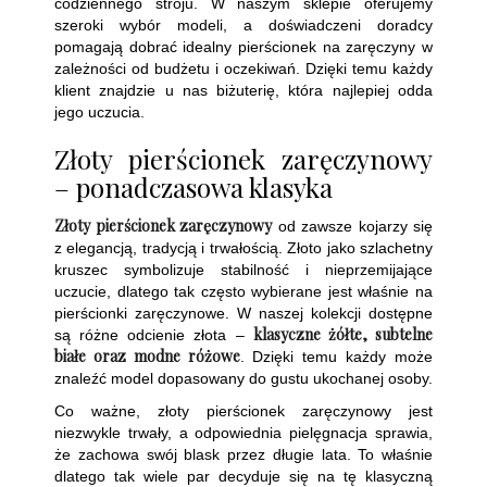
codziennego stroju. W naszym sklepie oferujemy
szeroki wybór modeli, a doświadczeni doradcy
pomagają dobrać idealny pierścionek na zaręczyny w
zależności od budżetu i oczekiwań. Dzięki temu każdy
klient znajdzie u nas biżuterię, która najlepiej odda
jego uczucia.
Złoty pierścionek zaręczynowy
– ponadczasowa klasyka
Złoty pierścionek zaręczynowy
od zawsze kojarzy się
z elegancją, tradycją i trwałością. Złoto jako szlachetny
kruszec symbolizuje stabilność i nieprzemijające
uczucie, dlatego tak często wybierane jest właśnie na
pierścionki zaręczynowe. W naszej kolekcji dostępne
klasyczne żółte, subtelne
są różne odcienie złota –
białe oraz modne różowe
. Dzięki temu każdy może
znaleźć model dopasowany do gustu ukochanej osoby.
Co ważne, złoty pierścionek zaręczynowy jest
niezwykle trwały, a odpowiednia pielęgnacja sprawia,
że zachowa swój blask przez długie lata. To właśnie
dlatego tak wiele par decyduje się na tę klasyczną