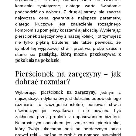
kamienie syntetyczne, dlatego warto świadomie
podchodzić do wyboru. Z drugiej strony, nie zawsze
najwyższa cena gwarantuje najlepsze parametry,
dlatego kluczowe jest znalezienie rozsądnego
kompromisu pomiędzy kosztami a jakością. Wybierając
pierścionek zaręczynowy z naszej kolekcji, otrzymujesz
nie tylko piękną biżuterię, ale także pewność, że
symbol tej wyjątkowej chwili przetrwa próbę czasu i
pamiątką, którą można przekazywać z
stanie się
pokolenia na pokolenie
.
Pierścionek na zaręczyny – jak
dobrać rozmiar?
pierścionek na zaręczyny
Wybierając
, jednym z
najczęstszych dylematów jest dobranie odpowiedniego
rozmiaru. To szczególnie istotne, ponieważ chwila
oświadczyn jest wyjątkowa i nie powinna być
zakłócona przez problem z dopasowaniem biżuterii.
Najprostszym sposobem jest zmierzenie pierścionka,
który Twoja ukochana nosi na serdecznym palcu
prawej ręki – można to zrobić za pomocą suwmiarki