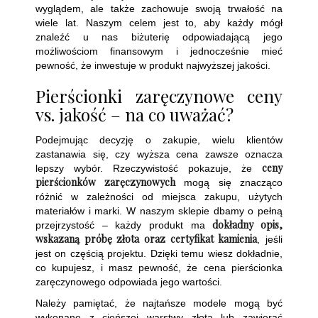
wyglądem, ale także zachowuje swoją trwałość na
wiele lat. Naszym celem jest to, aby każdy mógł
znaleźć u nas biżuterię odpowiadającą jego
możliwościom finansowym i jednocześnie mieć
pewność, że inwestuje w produkt najwyższej jakości.
Pierścionki zaręczynowe ceny
vs. jakość – na co uważać?
Podejmując decyzję o zakupie, wielu klientów
zastanawia się, czy wyższa cena zawsze oznacza
ceny
lepszy wybór. Rzeczywistość pokazuje, że
pierścionków zaręczynowych
mogą się znacząco
różnić w zależności od miejsca zakupu, użytych
materiałów i marki. W naszym sklepie dbamy o pełną
dokładny opis,
przejrzystość – każdy produkt ma
wskazaną próbę złota oraz certyfikat kamienia
, jeśli
jest on częścią projektu. Dzięki temu wiesz dokładnie,
co kupujesz, i masz pewność, że cena pierścionka
zaręczynowego odpowiada jego wartości.
Należy pamiętać, że najtańsze modele mogą być
wykonane z cieńszej warstwy złota lub zawierać