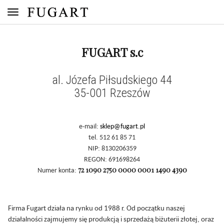
FUGART s.c
al. Józefa Piłsudskiego 44
35-001 Rzeszów
e-mail:
sklep@fugart.pl
tel. 512 61 85 71
NIP: 8130206359
REGON: 691698264
72 1090 2750 0000 0001 1490 4390
Numer konta:
Firma Fugart działa na rynku od 1988 r. Od początku naszej
działalności zajmujemy się produkcją i sprzedażą biżuterii złotej, oraz