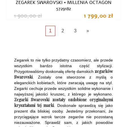
ZEGAREK SWAROVSKI • MILLENIA OCTAGON
5729182
1 900,00 zł
1 799,00 zł
1
2
3
»
Zegarek to nie tylko przydatny czasomierz, ale przede
wszystkim bardzo istotna część stylizacji.
zegarków
Przygotowaliśmy doskonałą ofertę damskich
Swarovski
. Zostały one stworzone z myślą o
eleganckich kobietach, które zwracają uwagę na styl.
Zegarki cechuje przede wszystkim solidne wykonanie i
najwyższej jakości kruszec, z którego je wykonano.
Zegarki Swarovski zostały ozdobione oryginalnymi
kryształami tej marki
. Doskonale sprawdzą się jako
prezent dla bliskiej osoby. Jesteśmy przekonani, że
przyciągające wzrok tarcze zegarów nie pozostaną
niezauważone. Sprawdź sam, z jakich powodów