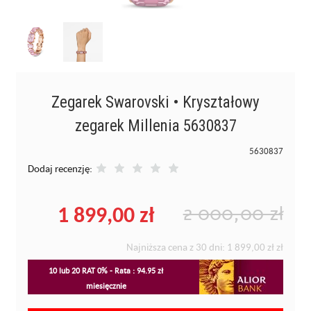
Zegarek Swarovski • Kryształowy
zegarek Millenia 5630837
5630837
Dodaj recenzję:
1 899,00 zł
2 000,00 zł
Najniższa cena z 30 dni:
1 899,00 zł
zł
10 lub 20 RAT 0% - Rata : 94.95 zł
miesięcznie