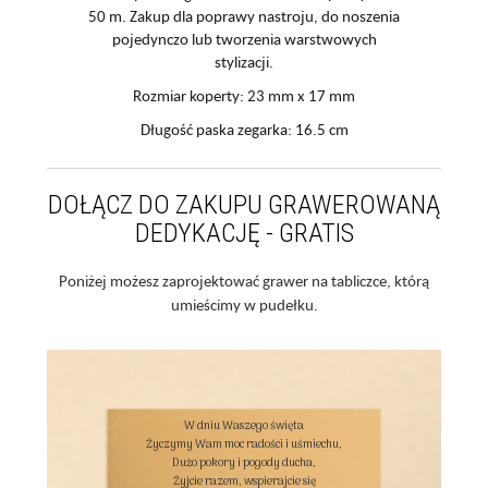
50 m. Zakup dla poprawy nastroju, do noszenia
pojedynczo lub tworzenia warstwowych
stylizacji.
Rozmiar koperty: 23 mm x 17 mm
Długość paska zegarka: 16.5 cm
DOŁĄCZ DO ZAKUPU GRAWEROWANĄ
DEDYKACJĘ - GRATIS
Poniżej możesz zaprojektować grawer na tabliczce, którą
umieścimy w pudełku.
W dniu Waszego święta

Życzymy Wam moc radości i uśmiechu,

Dużo pokory i pogody ducha,

Żyjcie razem, wspierajcie się
