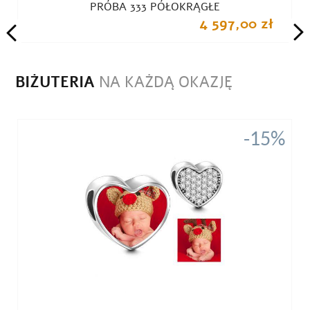
PRÓBA 333 PÓŁOKRĄGŁE
4 597,00 zł
BIŻUTERIA
NA KAŻDĄ OKAZJĘ
%
-15%