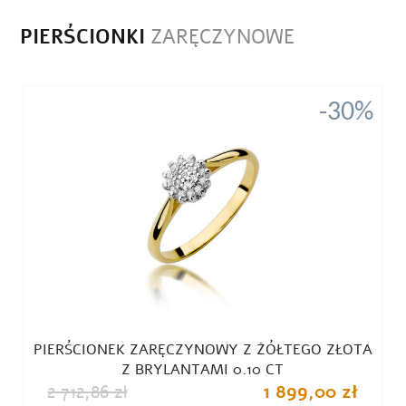
PIERŚCIONKI
ZARĘCZYNOWE
%
-30%
PIERŚCIONEK ZARĘCZYNOWY Z ŻÓŁTEGO ZŁOTA
Z BRYLANTAMI 0.10 CT
2 712,86 zł
1 899,00 zł