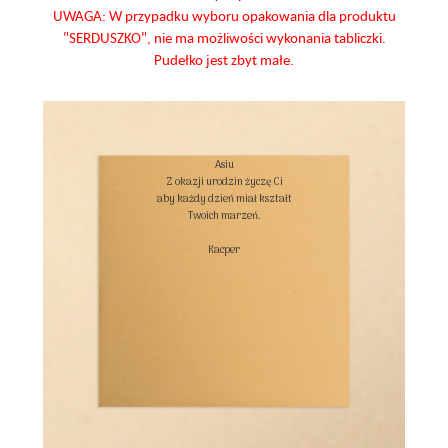
UWAGA: W przypadku wyboru opakowania dla produktu
"SERDUSZKO", nie ma możliwości wykonania tabliczki.
Pudełko jest zbyt małe.
Asiu

Z okazji urodzin życzę Ci

aby każdy dzień miał kształt

Twoich marzeń.

Kacper
