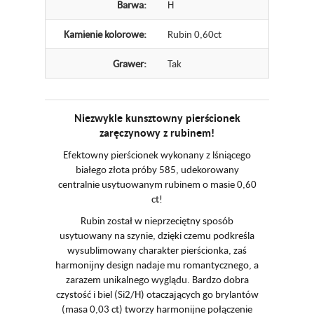
Barwa:
H
Kamienie kolorowe:
Rubin 0,60ct
Grawer:
Tak
Niezwykle kunsztowny pierścionek
zaręczynowy z rubinem!
Efektowny pierścionek wykonany z lśniącego
białego złota próby 585, udekorowany
centralnie usytuowanym rubinem o masie 0,60
ct!
Rubin został w nieprzeciętny sposób
usytuowany na szynie, dzięki czemu podkreśla
wysublimowany charakter pierścionka, zaś
harmonijny design nadaje mu romantycznego, a
zarazem unikalnego wyglądu. Bardzo dobra
czystość i biel (Si2/H) otaczających go brylantów
(masa 0,03 ct) tworzy harmonijne połączenie