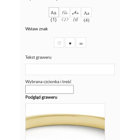
Aa
Aa
Aa
Aa
(1)
(2)
(3)
(4)
Wstaw znak
♡
♥
∞
Tekst graweru
Wybrana czcionka i treść
Podgląd graweru