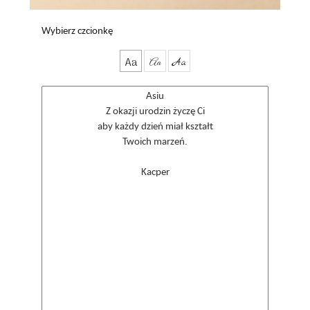
Wybierz czcionkę
Aa
Aa
Aa