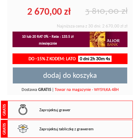
2 670,00 zł
3 810,00 zł
Najniższa cena z 30 dni:
2 670,00 zł
zł
10 lub 20 RAT 0% - Rata : 133.5 zł
miesięcznie
DO -15% Z KODEM: LATO
0 dni 2h 30m 4s
dodaj do koszyka
Dostawa
GRATIS
|
Towar na magazynie - WYSYŁKA 48H
GRATIS
Zaprojektuj grawer
GRATIS
Zaprojektuj tabliczkę z grawerem