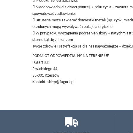
 Produkt nie jest zabawką.
 Nieodpowiedni dla dzieci poniżej 3. roku życia – zawiera 
spowodować zadławienie.
 Biżuteria może zawierać domieszki metali (np. cynk, miedź
uczulonych mogą wywoływać reakcje alergiczne.
 W przypadku wystąpienia podrażnień skóry – natychmiast 
skonsultuj się z lekarzem.
Twoje zdrowie i satysfakcja są dla nas najważniejsze – dzięk
PODMIOT ODPOWIEDZIALNY NA TERENIE UE
Fugart s.c
Piłsudskiego 44
35-001 Rzeszów
Kontakt: sklep@fugart.pl