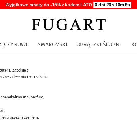
Wyjątkowe rabaty do -15% z kodem LATO
0 dni 20h 16m 8s
ARĘCZYNOWE
SWAROVSKI
OBRĄCZKI ŚLUBNE
K
uterii. Zgodnie z
żne zalecenia i ostrzeżenia
i chemikaliów (np. perfum,
ej.
z jego przeznaczeniem.