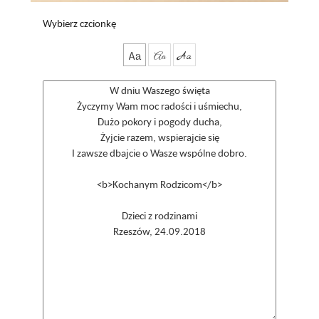
Wybierz czcionkę
Aa
Aa
Aa