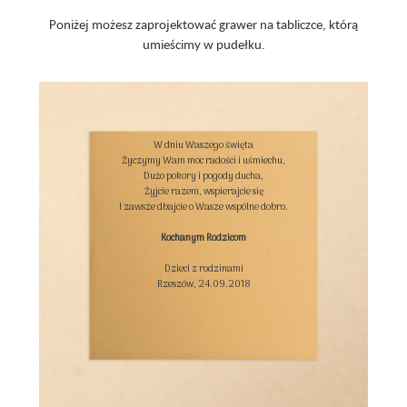
Poniżej możesz zaprojektować grawer na tabliczce, którą
umieścimy w pudełku.
W dniu Waszego święta

Życzymy Wam moc radości i uśmiechu,

Dużo pokory i pogody ducha,

Żyjcie razem, wspierajcie się

I zawsze dbajcie o Wasze wspólne dobro.

Kochanym Rodzicom
Dzieci z rodzinami

Rzeszów, 24.09.2018
