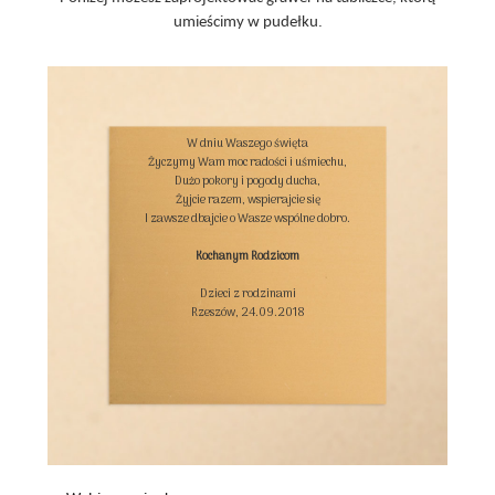
umieścimy w pudełku.
W dniu Waszego święta

Życzymy Wam moc radości i uśmiechu,

Dużo pokory i pogody ducha,

Żyjcie razem, wspierajcie się

I zawsze dbajcie o Wasze wspólne dobro.

Kochanym Rodzicom
Dzieci z rodzinami

Rzeszów, 24.09.2018
