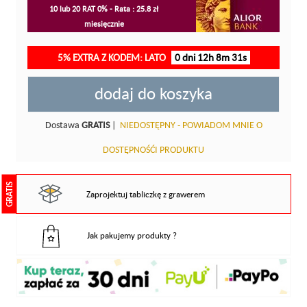
10 lub 20 RAT 0% - Rata : 25.8 zł
miesięcznie
5% EXTRA Z KODEM: LATO
0 dni 12h 8m 30s
dodaj do koszyka
Dostawa
GRATIS
|
NIEDOSTĘPNY - POWIADOM MNIE O
DOSTĘPNOŚĆI PRODUKTU
GRATIS
Zaprojektuj tabliczkę z grawerem
Jak pakujemy produkty ?