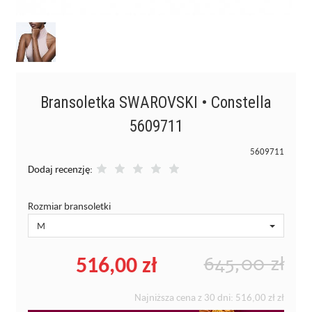
Bransoletka SWAROVSKI • Constella
5609711
5609711
Dodaj recenzję:
Rozmiar bransoletki
M
516,00 zł
645,00 zł
Najniższa cena z 30 dni:
516,00 zł
zł