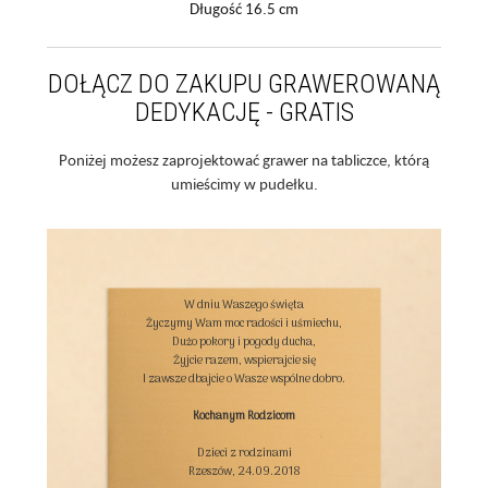
Długość 16.5 cm
DOŁĄCZ DO ZAKUPU GRAWEROWANĄ
DEDYKACJĘ - GRATIS
Poniżej możesz zaprojektować grawer na tabliczce, którą
umieścimy w pudełku.
W dniu Waszego święta

Życzymy Wam moc radości i uśmiechu,

Dużo pokory i pogody ducha,

Żyjcie razem, wspierajcie się

I zawsze dbajcie o Wasze wspólne dobro.

Kochanym Rodzicom
Dzieci z rodzinami

Rzeszów, 24.09.2018
