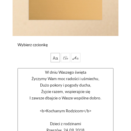
Wybierz czcionkę
Aa
Aa
Aa