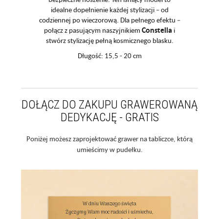
idealne dopełnienie każdej stylizacji – od
codziennej po wieczorową. Dla pełnego efektu –
Constella
połącz z pasującym naszyjnikiem
i
stwórz stylizację pełną kosmicznego blasku.
Długość: 15,5 - 20 cm
DOŁĄCZ DO ZAKUPU GRAWEROWANĄ
DEDYKACJĘ - GRATIS
Poniżej możesz zaprojektować grawer na tabliczce, którą
umieścimy w pudełku.
W dniu Waszego święta

Życzymy Wam moc radości i uśmiechu,
