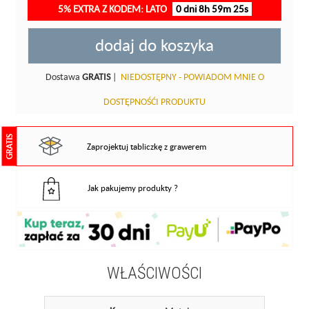
5% EXTRA Z KODEM: LATO
0 dni 8h 59m 25s
dodaj do koszyka
Dostawa
GRATIS
|
NIEDOSTĘPNY - POWIADOM MNIE O
DOSTĘPNOŚĆI PRODUKTU
GRATIS
Zaprojektuj tabliczkę z grawerem
Jak pakujemy produkty ?
WŁAŚCIWOŚCI