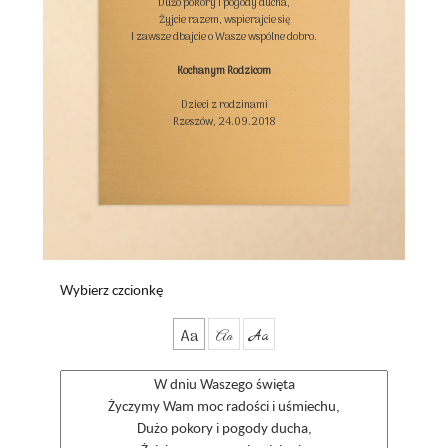
Dużo pokory i pogody ducha,

Żyjcie razem, wspierajcie się

I zawsze dbajcie o Wasze wspólne dobro.

Kochanym Rodzicom
Dzieci z rodzinami

Rzeszów, 24.09.2018

Wybierz czcionkę
Aa
Aa
Aa