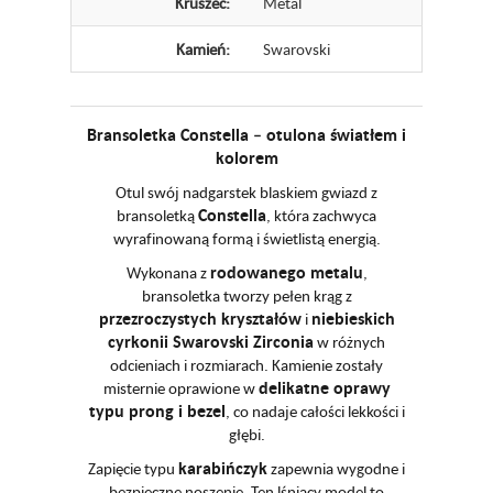
Kruszec:
Metal
Kamień:
Swarovski
Bransoletka Constella – otulona światłem i
kolorem
Otul swój nadgarstek blaskiem gwiazd z
Constella
bransoletką
, która zachwyca
wyrafinowaną formą i świetlistą energią.
rodowanego metalu
Wykonana z
,
bransoletka tworzy pełen krąg z
przezroczystych kryształów
niebieskich
i
cyrkonii Swarovski Zirconia
w różnych
odcieniach i rozmiarach. Kamienie zostały
delikatne oprawy
misternie oprawione w
typu prong i bezel
, co nadaje całości lekkości i
głębi.
karabińczyk
Zapięcie typu
zapewnia wygodne i
bezpieczne noszenie. Ten lśniący model to