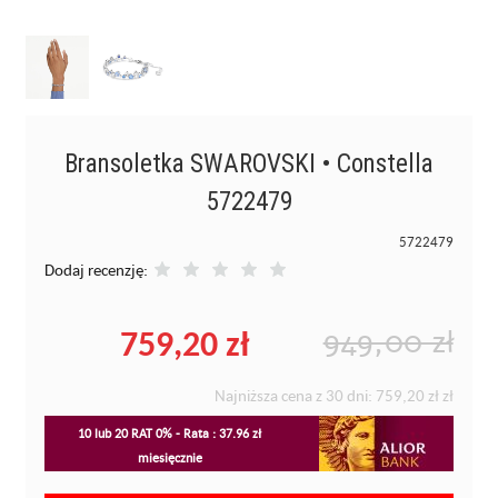
Bransoletka SWAROVSKI • Constella
5722479
5722479
Dodaj recenzję:
759,20 zł
949,00 zł
Najniższa cena z 30 dni:
759,20 zł
zł
10 lub 20 RAT 0% - Rata : 37.96 zł
miesięcznie