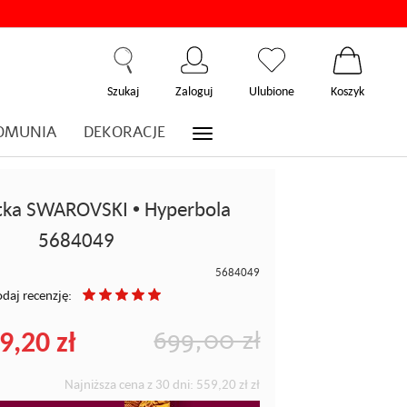
Szukaj
Zaloguj
Ulubione
Koszyk
OMUNIA
DEKORACJE
tka SWAROVSKI • Hyperbola
5684049
5684049
daj recenzję:
9,20 zł
699,00 zł
Najniższa cena z 30 dni:
559,20 zł
zł