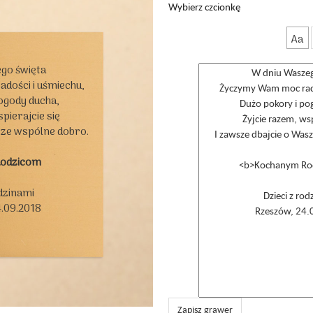
Wybierz czcionkę
Aa
go święta

ości i uśmiechu,

ogody ducha,

pierajcie się

sze wspólne dobro.

Rodzicom
dzinami

.09.2018

Zapisz grawer