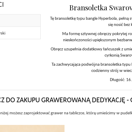
CI
Bransoletka Swarov
Tę bransoletkę typu bangle Hyperbola, pełną s
się nosić bez
ski
Ma formę sztywnej obręczy pokrytej r
nieskończoności upiększonym bezbarw
Obręcz uzupełnia dodatkowy łańcuszek z umi
cyrkonią Swaro
Ta zachwycająca podwójna bransoletka typu b
codzienny strój w wiec
Długość: 16
Z DO ZAKUPU GRAWEROWANĄ DEDYKACJĘ - 
niżej możesz zaprojektować grawer na tabliczce, którą umieścimy w pudeł