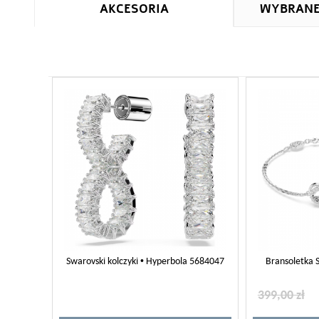
AKCESORIA
WYBRAN
Swarovski kolczyki • Hyperbola 5684047
Bransoletka 
399,00 zł