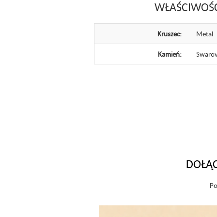
WŁAŚCIWOŚ
Kruszec:
Metal
Kamień:
Swarov
DOŁĄC
Po