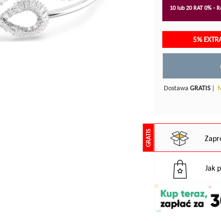
10 lub 20 RAT 0% - Ra
5% EXTR
Dostawa
GRATIS
|
N
GRATIS
Zapr
Jak 