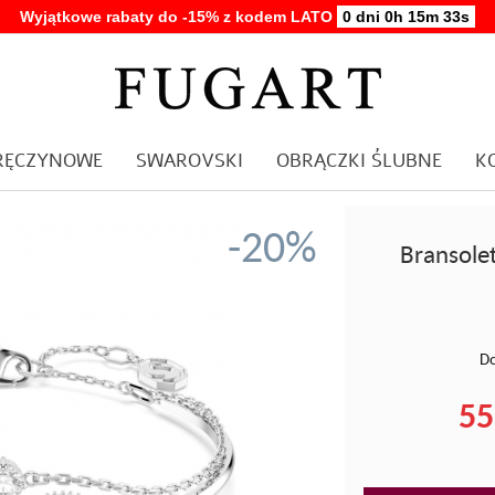
Wyjątkowe rabaty do -15% z kodem LATO
0 dni 0h 15m 32s
ARĘCZYNOWE
SWAROVSKI
OBRĄCZKI ŚLUBNE
K
-20%
Bransole
Do
55