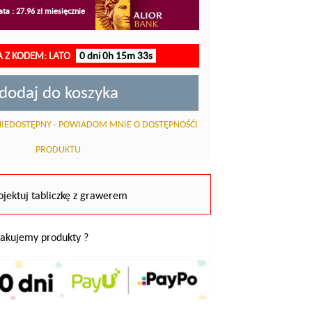
ta : 27.96 zł miesięcznie
A Z KODEM: LATO
0 dni 0h 15m 32s
dodaj do koszyka
IEDOSTĘPNY - POWIADOM MNIE O DOSTĘPNOŚĆI
PRODUKTU
ojektuj tabliczkę z grawerem
pakujemy produkty ?