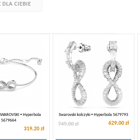
E
DLA CIEBIE
SWAROVSKI • Hyperbola
Swarovski kolczyki • Hyperbola 5679793
5679664
629,00 zł
749,00 zł
319,20 zł