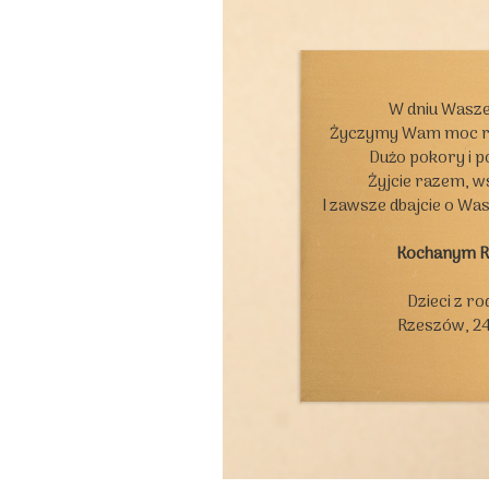
W dniu Wasze
Życzymy Wam moc rad
Dużo pokory i p
Żyjcie razem, ws
I zawsze dbajcie o Wa
Kochanym 
Dzieci z ro
Rzeszów, 24