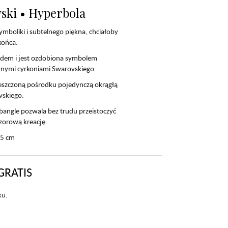
ski • Hyperbola
ymboliki i subtelnego piękna, chciałoby
 końca.
odem i jest ozdobiona symbolem
nymi cyrkoniami Swarovskiego.
eszczoną pośrodku pojedynczą okrągłą
vskiego.
angle pozwala bez trudu przeistoczyć
zorową kreację.
.5 cm
GRATIS
ku.