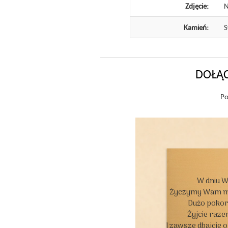
Zdjęcie:
N
Kamień:
S
DOŁĄC
Po
W dniu W
Życzymy Wam moc
Dużo pokory
Żyjcie razem
I zawsze dbajcie 