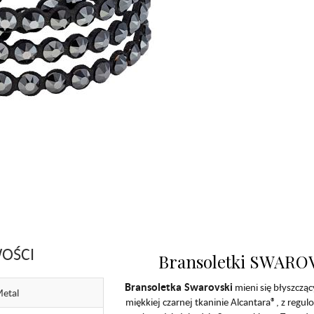
OŚCI
Bransoletki SWAROV
Bransoletka Swarovski
mieni się błyszczą
etal
miękkiej czarnej tkaninie Alcantara®, z reg