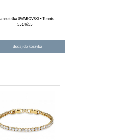
ansoletka SWAROVSKI • Tennis
5514655
dodaj do koszyka