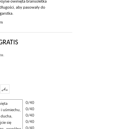
wójnie owinięta bransoletka
długości, aby pasowały do
garstka.
cm
GRATIS
ku.
Aa
0/40
0/40
0/40
0/40
0/40