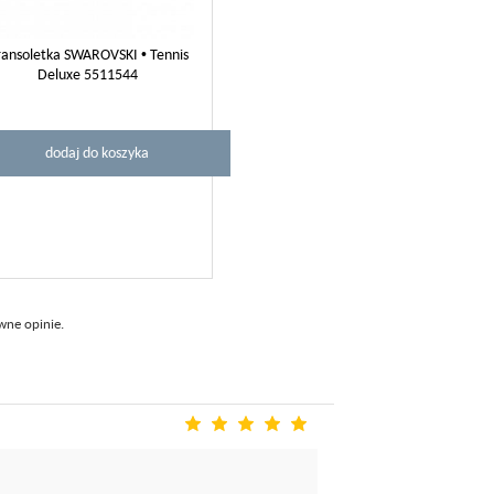
ansoletka SWAROVSKI • Tennis
Deluxe 5511544
dodaj do koszyka
wne opinie.