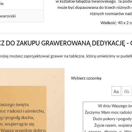
w kształcie łabędzia Swarovskiego. Ta pod
ie
może być dopasowana do trzech różnych 
różnych rozmiarów nad
warovski
Wielkość: 40 x 2 
Z DO ZAKUPU GRAWEROWANĄ DEDYKACJĘ - 
niżej możesz zaprojektować grawer na tabliczce, którą umieścimy w pudeł
Wybierz czcionkę
Aa
Aa
aszego święta

 radości i uśmiechu,

 i pogody ducha,

, wspierajcie się

o Wasze wspólne dobro.
