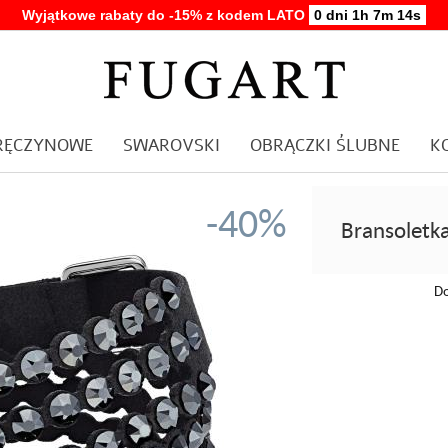
Wyjątkowe rabaty do -15% z kodem LATO
0 dni 1h 7m 13s
ARĘCZYNOWE
SWAROVSKI
OBRĄCZKI ŚLUBNE
K
-40%
Bransoletk
Do