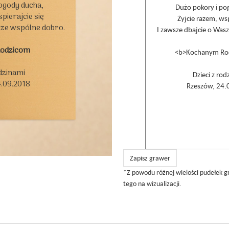
ogody ducha,

pierajcie się

sze wspólne dobro.

Rodzicom
dzinami

.09.2018

Zapisz grawer
*Z powodu różnej wielości pudełek g
tego na wizualizacji.