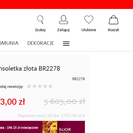
Szukaj
Zaloguj
Ulubione
Koszyk
OMUNIA
DEKORACJE
nsoletka złota BR2278
BR2278
daj recenzję:
3,00 zł
5 605,00 zł
Najniższa cena z 30 dni:
3 923,00 zł
zł
ta : 196.15 zł miesięcznie