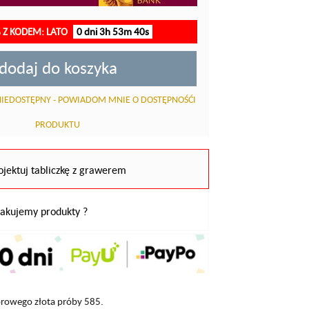
 Z KODEM: LATO
0 dni 3h 53m 40s
dodaj do koszyka
IEDOSTĘPNY - POWIADOM MNIE O DOSTĘPNOŚĆI
PRODUKTU
ojektuj tabliczkę z grawerem
pakujemy produkty ?
orowego złota próby 585.