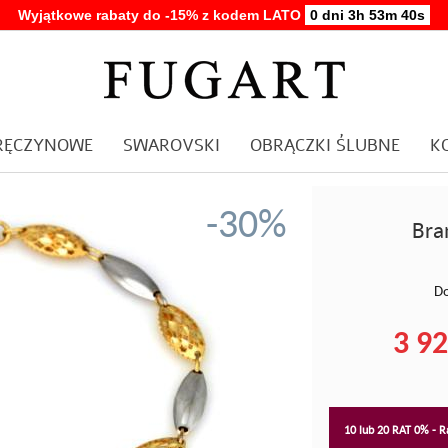
Wyjątkowe rabaty do -15% z kodem LATO
0 dni 3h 53m 40s
ARĘCZYNOWE
SWAROVSKI
OBRĄCZKI ŚLUBNE
K
-30%
Bra
Do
3 92
10 lub 20 RAT 0% - Ra