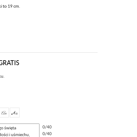
i to 19 cm.
GRATIS
ku.
Aa
Aa
0/40
0/40