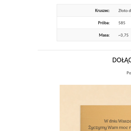
Kruszec:
Złoto 
Próba:
585
Masa:
~3,75
DOŁĄC
Po
W dniu Wasze
Życzymy Wam moc rad