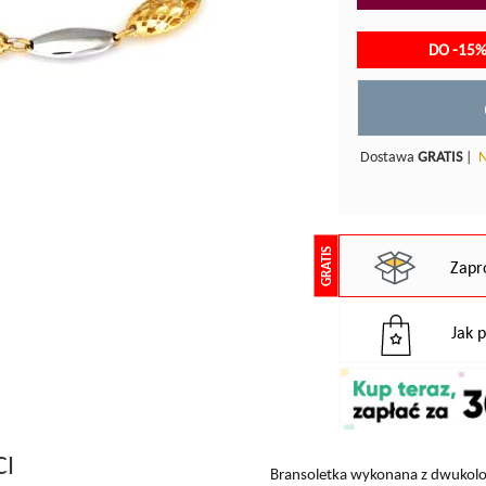
DO -15%
Dostawa
GRATIS
|
N
GRATIS
Zapr
Jak 
CI
Bransoletka wykonana z dwukol