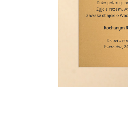
Dużo pokory i p
Żyjcie razem, ws
I zawsze dbajcie o Wa
Kochanym 
Dzieci z ro
Rzeszów, 24