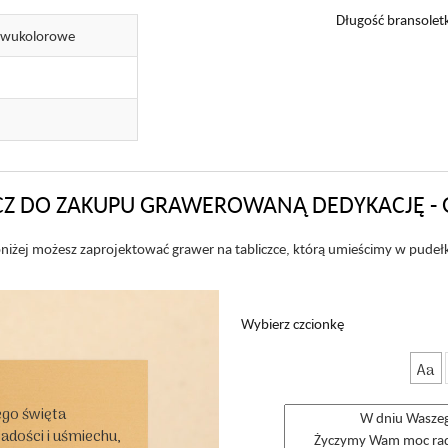
Długość bransoletk
dwukolorowe
Z DO ZAKUPU GRAWEROWANĄ DEDYKACJĘ - 
niżej możesz zaprojektować grawer na tabliczce, którą umieścimy w pudeł
Wybierz czcionkę
Aa
go święta

ości i uśmiechu,
