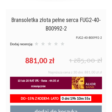
Bransoletka złota pełne serca FUG2-40-
B00992-2
FUG2-40-B00992-2
Dodaj recenzję:
881,00 zł
1 285,00 zł
Najniższa cena z 30 dni:
881,00 zł
zł
10 lub 20 RAT 0% - Rata : 44.05 zł
miesięcznie
DO -15% Z KODEM: LATO
0 dni 19h 10m 55s
dodaj do koszyka