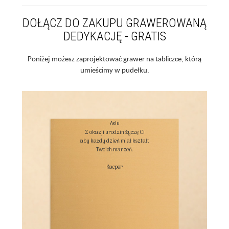
DOŁĄCZ DO ZAKUPU GRAWEROWANĄ
DEDYKACJĘ - GRATIS
Poniżej możesz zaprojektować grawer na tabliczce, którą
umieścimy w pudełku.
Asiu

Z okazji urodzin życzę Ci

aby każdy dzień miał kształt

Twoich marzeń.

Kacper
