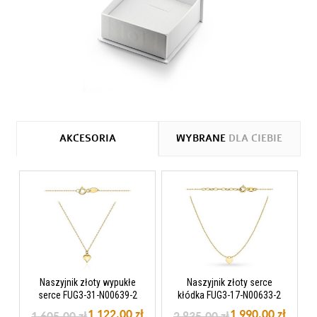
AKCESORIA
WYBRANE
DLA CIEBIE
Naszyjnik złoty wypukłe
Naszyjnik złoty serce
serce FUG3-31-N00639-2
kłódka FUG3-17-N00633-2
1 122,00 zł
1 990,00 zł
1 605,00 zł
2 835,00 zł