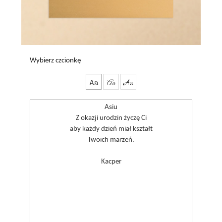
Wybierz czcionkę
Aa
Aa
Aa