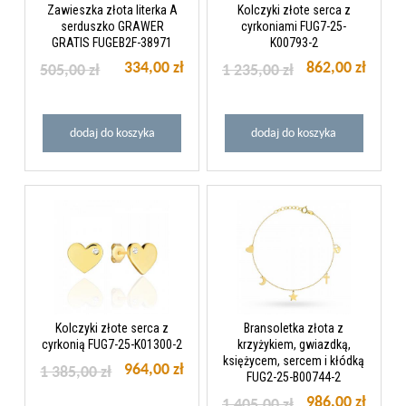
Zawieszka złota literka A
Kolczyki złote serca z
serduszko GRAWER
cyrkoniami FUG7-25-
GRATIS FUGEB2F-38971
K00793-2
334,00 zł
862,00 zł
505,00 zł
1 235,00 zł
dodaj do koszyka
dodaj do koszyka
Kolczyki złote serca z
Bransoletka złota z
cyrkonią FUG7-25-K01300-2
krzyżykiem, gwiazdką,
księżycem, sercem i kłódką
964,00 zł
1 385,00 zł
FUG2-25-B00744-2
986,00 zł
1 405,00 zł