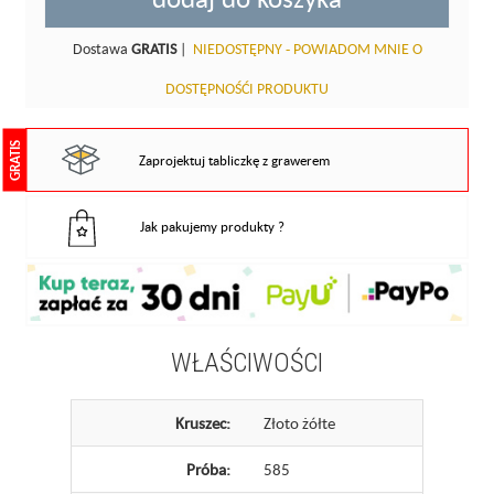
Dostawa
GRATIS
|
NIEDOSTĘPNY - POWIADOM MNIE O
DOSTĘPNOŚĆI PRODUKTU
GRATIS
Zaprojektuj tabliczkę z grawerem
Jak pakujemy produkty ?
WŁAŚCIWOŚCI
Kruszec:
Złoto żółte
Próba:
585