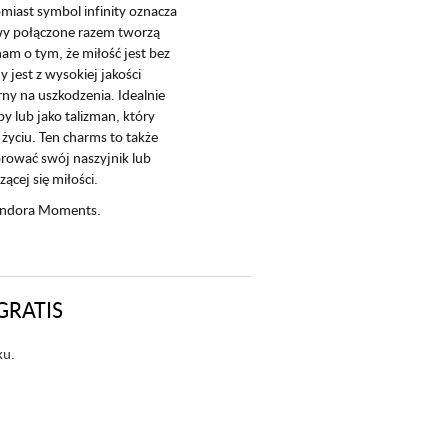
omiast symbol infinity oznacza
wy połączone razem tworzą
nam o tym, że miłość jest bez
 jest z wysokiej jakości
rny na uszkodzenia. Idealnie
y lub jako talizman, który
 życiu. Ten charms to także
orować swój naszyjnik lub
ącej się miłości.
Pandora Moments.
GRATIS
ku.