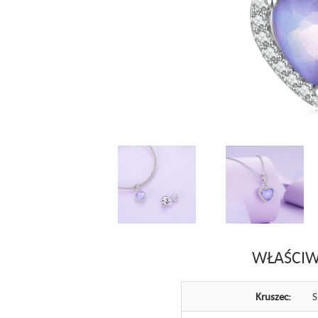
WŁAŚCIW
Kruszec:
S