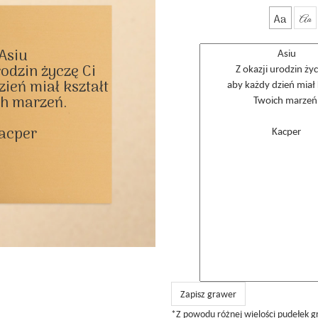
Aa
Aa
Asiu

rodzin życzę Ci

ień miał kształt

h marzeń.

acper

Zapisz grawer
*Z powodu różnej wielości pudełek 