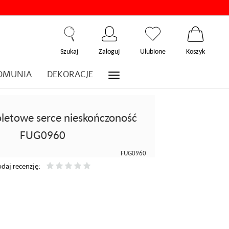
Szukaj
Zaloguj
Ulubione
Koszyk
OMUNIA
DEKORACJE
letowe serce nieskończoność
FUG0960
FUG0960
daj recenzję: