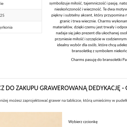
symbolizuje miłość, tajemniczość i pasję, nat
ie
nieskończoność i wieczność. Te dwa moty
piękny i subtelny akcent, który przypomina 
925
granic i trwa wiecznie. Charms wykonany
materiałów, dzięki czemu jest trwały i odpo
yrkonia
nadaje się jako prezent dla ukochanej osob
przyniesie miłość i szczęście w codziennym
idealny wybór dla osób, które chcą udek
bransoletkę z symbolem niekończ
Charms pasuję do bransoletki 
Z DO ZAKUPU GRAWEROWANĄ DEDYKACJĘ - 
niżej możesz zaprojektować grawer na tabliczce, którą umieścimy w pudeł
Wybierz czcionkę