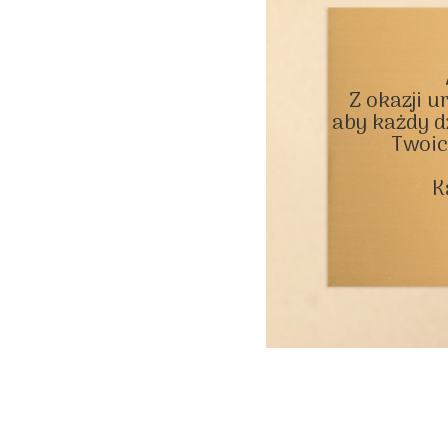
Z okazji u
aby każdy dz
Twoic
K