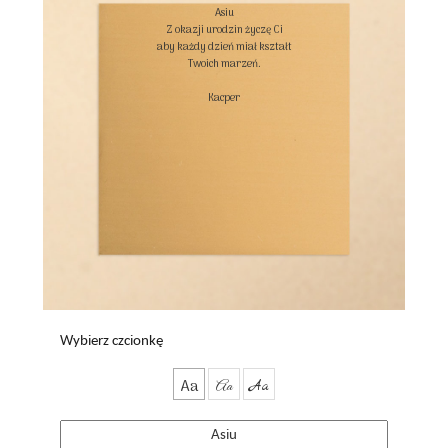
Asiu

Z okazji urodzin życzę Ci

aby każdy dzień miał kształt

Twoich marzeń.

Kacper

Wybierz czcionkę
Aa
Aa
Aa