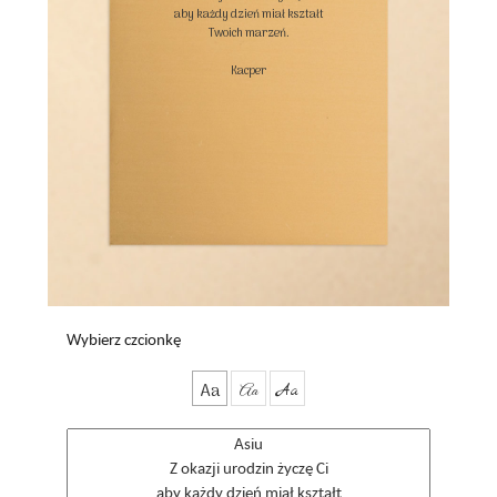
aby każdy dzień miał kształt

Twoich marzeń.

Kacper

Wybierz czcionkę
Aa
Aa
Aa