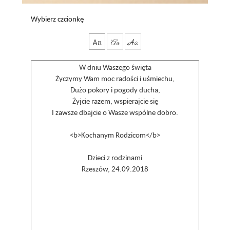
Wybierz czcionkę
Aa
Aa
Aa