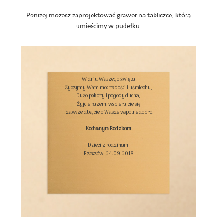
Poniżej możesz zaprojektować grawer na tabliczce, którą
umieścimy w pudełku.
W dniu Waszego święta

Życzymy Wam moc radości i uśmiechu,

Dużo pokory i pogody ducha,

Żyjcie razem, wspierajcie się

I zawsze dbajcie o Wasze wspólne dobro.

Kochanym Rodzicom
Dzieci z rodzinami

Rzeszów, 24.09.2018
