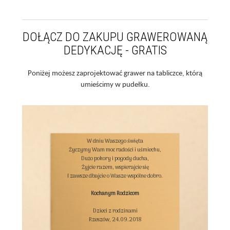
DOŁĄCZ DO ZAKUPU GRAWEROWANĄ
DEDYKACJĘ - GRATIS
Poniżej możesz zaprojektować grawer na tabliczce, którą
umieścimy w pudełku.
W dniu Waszego święta

Życzymy Wam moc radości i uśmiechu,

Dużo pokory i pogody ducha,

Żyjcie razem, wspierajcie się

I zawsze dbajcie o Wasze wspólne dobro.

Kochanym Rodzicom
Dzieci z rodzinami

Rzeszów, 24.09.2018
