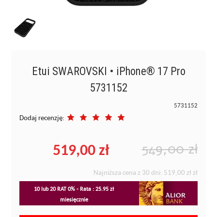
Etui SWAROVSKI • iPhone® 17 Pro
5731152
5731152
Dodaj recenzję:
519,00 zł
549,00 zł
Najniższa cena z 30 dni:
519,00 zł
zł
10 lub 20 RAT 0% - Rata : 25.95 zł
miesięcznie