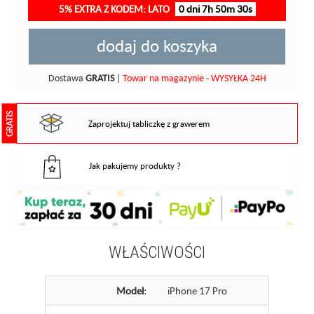
5% EXTRA Z KODEM: LATO
0 dni 7h 50m 29s
dodaj do koszyka
Dostawa
GRATIS
|
Towar na magazynie - WYSYŁKA 24H
GRATIS
Zaprojektuj tabliczkę z grawerem
Jak pakujemy produkty ?
WŁAŚCIWOŚCI
Model:
iPhone 17 Pro