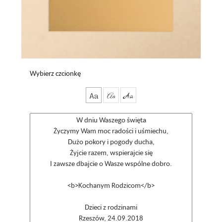
Wybierz czcionkę
Aa
Aa
Aa