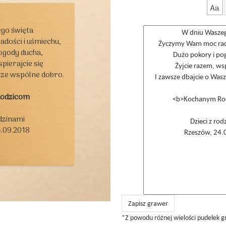
Aa
go święta

ości i uśmiechu,

ogody ducha,

pierajcie się

sze wspólne dobro.

Rodzicom
dzinami

.09.2018

Zapisz grawer
*Z powodu różnej wielości pudełek g