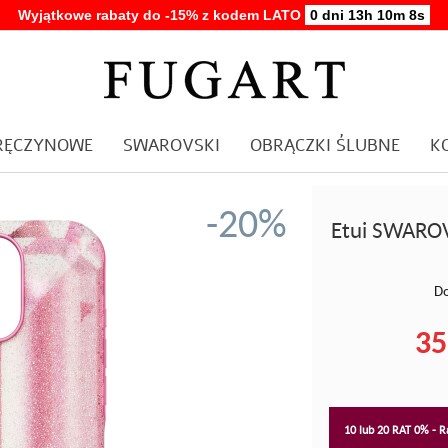
Wyjątkowe rabaty do -15% z kodem LATO
0 dni 13h 10m 7s
ARĘCZYNOWE
SWAROVSKI
OBRĄCZKI ŚLUBNE
K
-20%
Etui SWAROV
Do
35
10 lub 20 RAT 0% - Ra