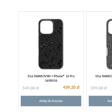
Etui SWAROVSKI • iPhone® 16 Pro
Etui SWARO
5698926
439,20 zł
549,00 zł
399,00 zł
dodaj do koszyka
dod