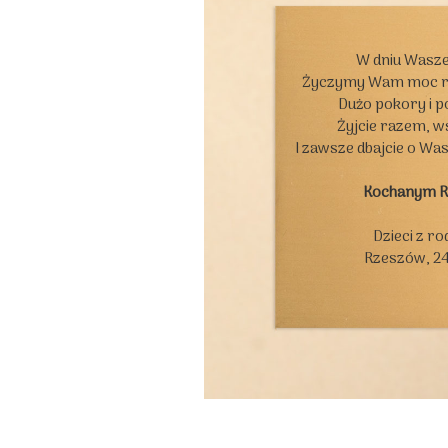
W dniu Wasze
Życzymy Wam moc rad
Dużo pokory i p
Żyjcie razem, ws
I zawsze dbajcie o Wa
Kochanym 
Dzieci z ro
Rzeszów, 24