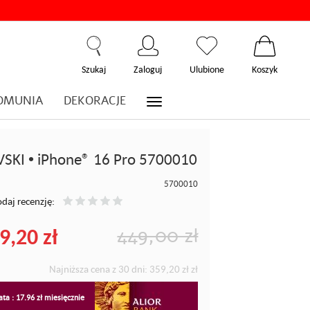
Szukaj
Zaloguj
Ulubione
Koszyk
OMUNIA
DEKORACJE
SKI • iPhone® 16 Pro 5700010
5700010
daj recenzję:
9,20 zł
449,00 zł
Najniższa cena z 30 dni:
359,20 zł
zł
ta : 17.96 zł miesięcznie