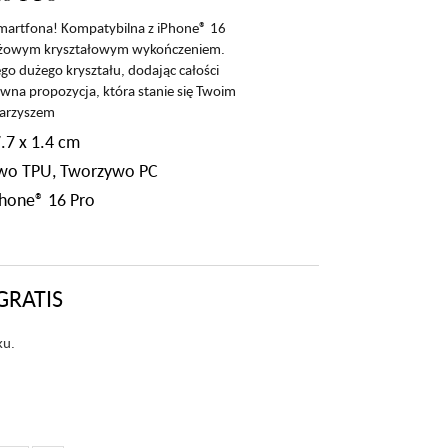
 smartfona! Kompatybilna z iPhone® 16
różowym kryształowym wykończeniem.
 dużego kryształu, dodając całości
awna propozycja, która stanie się Twoim
arzyszem
.7 x 1.4 cm
zywo TPU, Tworzywo PC
Phone® 16 Pro
GRATIS
ku.