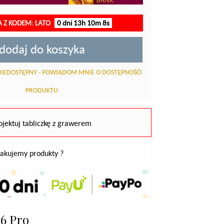
A Z KODEM: LATO
0 dni 13h 10m 7s
dodaj do koszyka
IEDOSTĘPNY - POWIADOM MNIE O DOSTĘPNOŚĆI
PRODUKTU
ojektuj tabliczkę z grawerem
pakujemy produkty ?
16 Pro