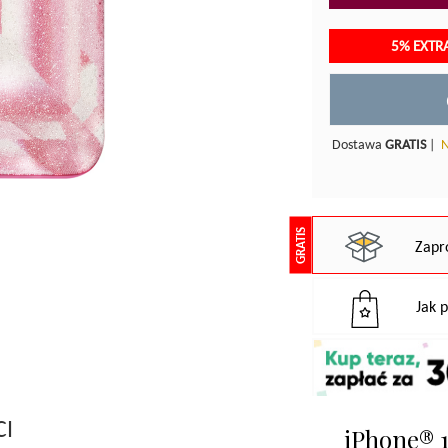
5% EXTR
Dostawa
GRATIS
|
N
GRATIS
Zapr
Jak 
CI
iPhone® 