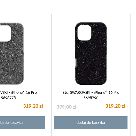
VSKI • iPhone® 16 Pro
Etui SWAROVSKI • iPhone® 16 Pro
5698778
5698790
319,20 zł
319,20 zł
399,00 zł
aj do koszyka
dodaj do koszyka