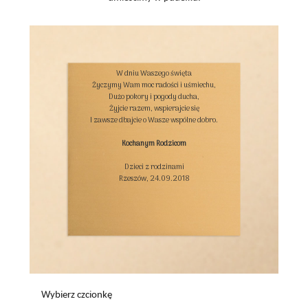
W dniu Waszego święta

Życzymy Wam moc radości i uśmiechu,

Dużo pokory i pogody ducha,

Żyjcie razem, wspierajcie się

I zawsze dbajcie o Wasze wspólne dobro.

Kochanym Rodzicom
Dzieci z rodzinami

Rzeszów, 24.09.2018

Wybierz czcionkę