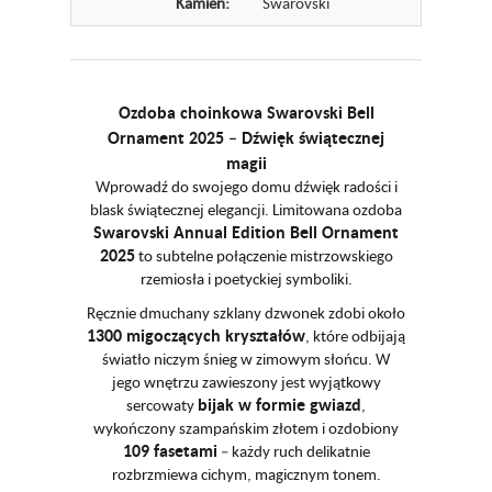
Kamień:
Swarovski
Ozdoba choinkowa Swarovski Bell
Ornament 2025 – Dźwięk świątecznej
magii
Wprowadź do swojego domu dźwięk radości i
blask świątecznej elegancji. Limitowana ozdoba
Swarovski Annual Edition Bell Ornament
2025
to subtelne połączenie mistrzowskiego
rzemiosła i poetyckiej symboliki.
Ręcznie dmuchany szklany dzwonek zdobi około
1300 migoczących kryształów
, które odbijają
światło niczym śnieg w zimowym słońcu. W
jego wnętrzu zawieszony jest wyjątkowy
bijak w formie gwiazd
sercowaty
,
wykończony szampańskim złotem i ozdobiony
109 fasetami
– każdy ruch delikatnie
rozbrzmiewa cichym, magicznym tonem.