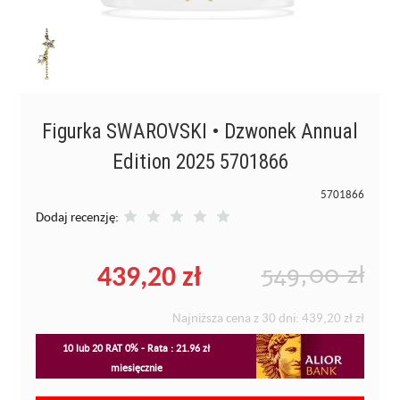
Figurka SWAROVSKI • Dzwonek Annual
Edition 2025 5701866
5701866
Dodaj recenzję:
439,20 zł
549,00 zł
Najniższa cena z 30 dni:
439,20 zł
zł
10 lub 20 RAT 0% - Rata : 21.96 zł
miesięcznie