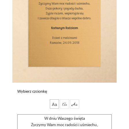
Życzymy Wam moc radości i uśmiechu,

Dużo pokory i pogody ducha,

Żyjcie razem, wspierajcie się

I zawsze dbajcie o Wasze wspólne dobro.

Kochanym Rodzicom
Dzieci z rodzinami

Rzeszów, 24.09.2018

Wybierz czcionkę
Aa
Aa
Aa