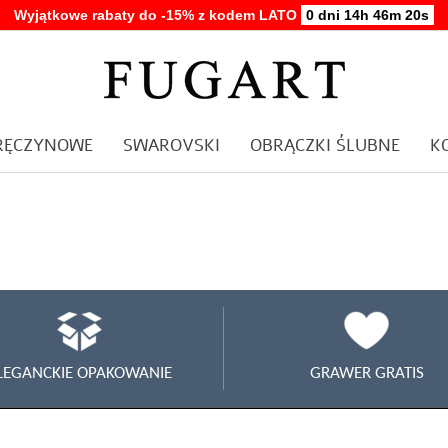
Wyjątkowe rabaty do -15% z kodem LATO
0 dni 14h 46m 20s
ARĘCZYNOWE
SWAROVSKI
OBRĄCZKI ŚLUBNE
K
LEGANCKIE OPAKOWANIE
GRAWER GRATIS