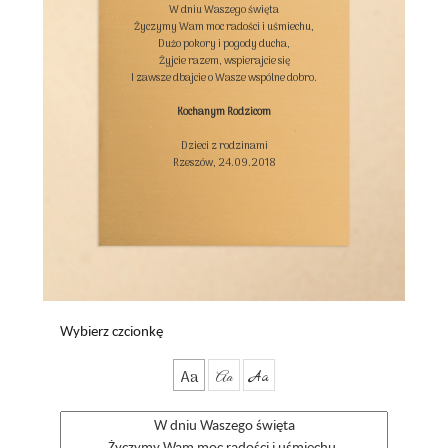
W dniu Waszego święta

Życzymy Wam moc radości i uśmiechu,

Dużo pokory i pogody ducha,

Żyjcie razem, wspierajcie się

I zawsze dbajcie o Wasze wspólne dobro.

Kochanym Rodzicom
Dzieci z rodzinami

Rzeszów, 24.09.2018

Wybierz czcionkę
Aa
Aa
Aa