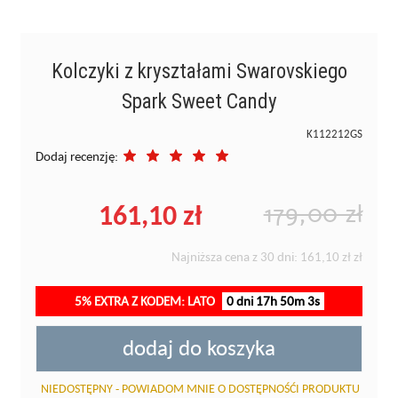
Kolczyki z kryształami Swarovskiego
Spark Sweet Candy
K112212GS
Dodaj recenzję:
161,10 zł
179,00 zł
Najniższa cena z 30 dni:
161,10 zł
zł
5% EXTRA Z KODEM: LATO
0 dni 17h 50m 2s
dodaj do koszyka
NIEDOSTĘPNY - POWIADOM MNIE O DOSTĘPNOŚĆI PRODUKTU