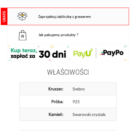
GRATIS
Zaprojektuj tabliczkę z grawerem
Jak pakujemy produkty ?
WŁAŚCIWOŚCI
Kruszec:
Srebro
Próba:
925
Kamień:
Swarovski crystals