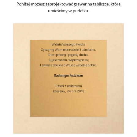
Poniżej możesz zaprojektować grawer na tabliczce, którą
umieścimy w pudełku.
W dniu Waszego święta

Życzymy Wam moc radości i uśmiechu,

Dużo pokory i pogody ducha,

Żyjcie razem, wspierajcie się

I zawsze dbajcie o Wasze wspólne dobro.

Kochanym Rodzicom
Dzieci z rodzinami

Rzeszów, 24.09.2018
