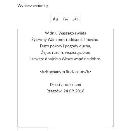
Wybierz czcionkę
Aa
Aa
Aa