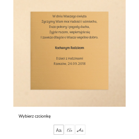
W dniu Waszego święta

Życzymy Wam moc radości i uśmiechu,

Dużo pokory i pogody ducha,

Żyjcie razem, wspierajcie się

I zawsze dbajcie o Wasze wspólne dobro.

Kochanym Rodzicom
Dzieci z rodzinami

Rzeszów, 24.09.2018

Wybierz czcionkę
Aa
Aa
Aa