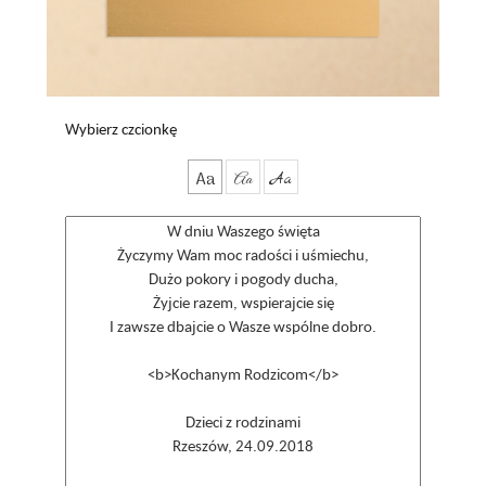
Wybierz czcionkę
Aa
Aa
Aa