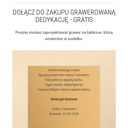
DOŁĄCZ DO ZAKUPU GRAWEROWANĄ
DEDYKACJĘ - GRATIS
Poniżej możesz zaprojektować grawer na tabliczce, którą
umieścimy w pudełku.
W dniu Waszego święta

Życzymy Wam moc radości i uśmiechu,

Dużo pokory i pogody ducha,

Żyjcie razem, wspierajcie się

I zawsze dbajcie o Wasze wspólne dobro.

Kochanym Rodzicom
Dzieci z rodzinami

Rzeszów, 24.09.2018
