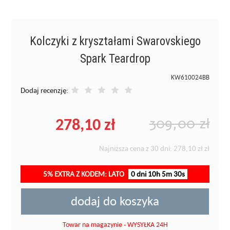
Kolczyki z kryształami Swarovskiego
Spark Teardrop
KW610024BB
Dodaj recenzję:
278,10 zł
309,00 zł
Najniższa cena z 30 dni:
278,10 zł
zł
5% EXTRA Z KODEM: LATO
0 dni 10h 5m 30s
dodaj do koszyka
Towar na magazynie - WYSYŁKA 24H