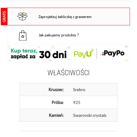
GRATIS
Zaprojektuj tabliczkę z grawerem
Jak pakujemy produkty ?
WŁAŚCIWOŚCI
Kruszec:
Srebro
Próba:
925
Kamień:
Swarovski crystals