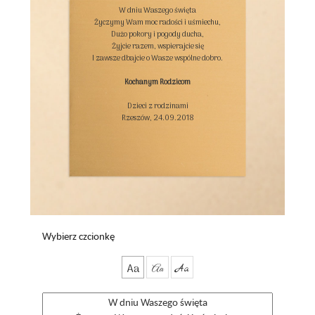
W dniu Waszego święta

Życzymy Wam moc radości i uśmiechu,

Dużo pokory i pogody ducha,

Żyjcie razem, wspierajcie się

I zawsze dbajcie o Wasze wspólne dobro.

Kochanym Rodzicom
Dzieci z rodzinami

Rzeszów, 24.09.2018

Wybierz czcionkę
Aa
Aa
Aa