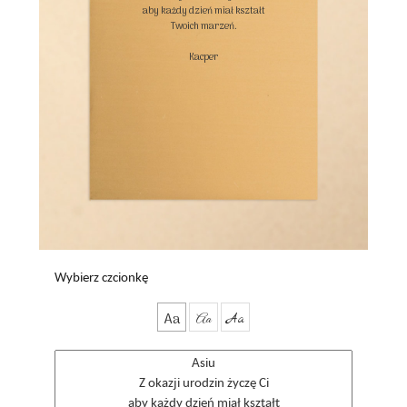
aby każdy dzień miał kształt

Twoich marzeń.

Kacper

Wybierz czcionkę
Aa
Aa
Aa