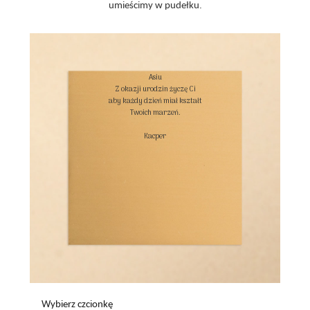
umieścimy w pudełku.
Asiu

Z okazji urodzin życzę Ci

aby każdy dzień miał kształt

Twoich marzeń.

Kacper

Wybierz czcionkę