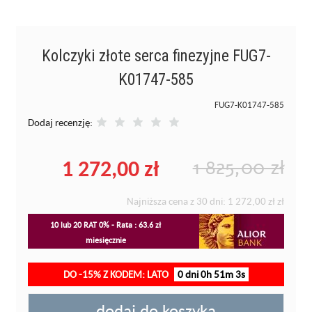
Kolczyki złote serca finezyjne FUG7-
K01747-585
FUG7-K01747-585
Dodaj recenzję:
1 272,00 zł
1 825,00 zł
Najniższa cena z 30 dni:
1 272,00 zł
zł
10 lub 20 RAT 0% - Rata : 63.6 zł
miesięcznie
DO -15% Z KODEM: LATO
0 dni 0h 51m 2s
dodaj do koszyka