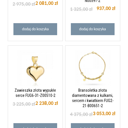
N00591-2
2 081,00 zł
2 975,00 zł
937,00 zł
1 325,00 zł
dodaj do koszyka
dodaj do koszyka
Zawieszka złota wypukłe
Bransoletka złota
serce FUG6-31-Z00510-2
diamentowana z kulkami,
sercem i kwiatkiem FUG2-
2 238,00 zł
3 225,00 zł
21-B00651-2
3 053,00 zł
4 375,00 zł