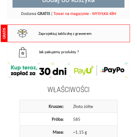
Dostawa
GRATIS
|
Towar na magazynie - WYSYŁKA 48H
GRATIS
Zaprojektuj tabliczkę z grawerem
Jak pakujemy produkty ?
WŁAŚCIWOŚCI
Kruszec:
Złoto żółte
Próba:
585
Masa:
~1,15 g