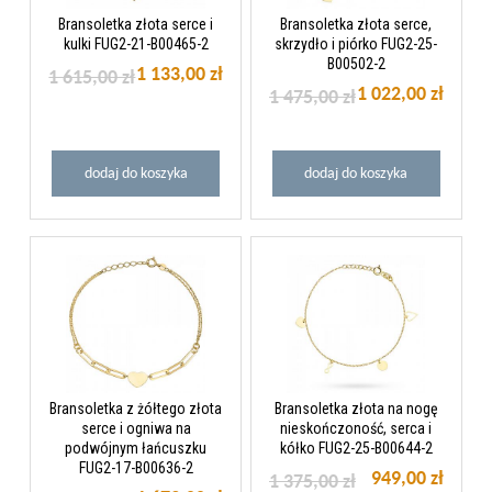
Bransoletka złota serce i
Bransoletka złota serce,
kulki FUG2-21-B00465-2
skrzydło i piórko FUG2-25-
B00502-2
1 133,00 zł
1 615,00 zł
1 022,00 zł
1 475,00 zł
dodaj do koszyka
dodaj do koszyka
Bransoletka z żółtego złota
Bransoletka złota na nogę
serce i ogniwa na
nieskończoność, serca i
podwójnym łańcuszku
kółko FUG2-25-B00644-2
FUG2-17-B00636-2
949,00 zł
1 375,00 zł