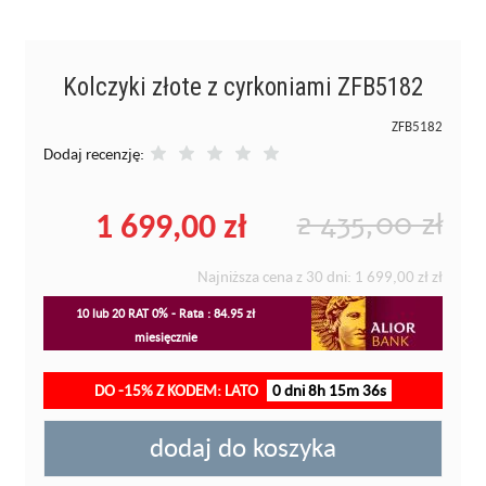
Kolczyki złote z cyrkoniami ZFB5182
ZFB5182
Dodaj recenzję:
1 699,00 zł
2 435,00 zł
Najniższa cena z 30 dni:
1 699,00 zł
zł
10 lub 20 RAT 0% - Rata : 84.95 zł
miesięcznie
DO -15% Z KODEM: LATO
0 dni 8h 15m 36s
dodaj do koszyka