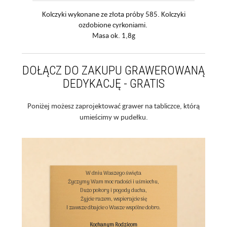
Kolczyki wykonane ze złota próby 585. Kolczyki
ozdobione cyrkoniami.
Masa ok. 1,8g
DOŁĄCZ DO ZAKUPU GRAWEROWANĄ
DEDYKACJĘ - GRATIS
Poniżej możesz zaprojektować grawer na tabliczce, którą
umieścimy w pudełku.
W dniu Waszego święta

Życzymy Wam moc radości i uśmiechu,

Dużo pokory i pogody ducha,

Żyjcie razem, wspierajcie się

I zawsze dbajcie o Wasze wspólne dobro.

Kochanym Rodzicom