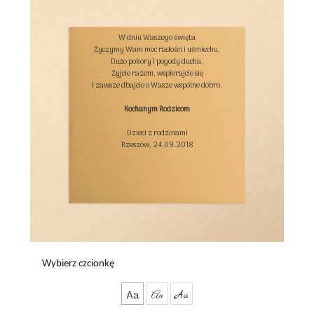
W dniu Waszego święta

Życzymy Wam moc radości i uśmiechu,

Dużo pokory i pogody ducha,

Żyjcie razem, wspierajcie się

I zawsze dbajcie o Wasze wspólne dobro.

Kochanym Rodzicom
Dzieci z rodzinami

Rzeszów, 24.09.2018

Wybierz czcionkę
Aa
Aa
Aa