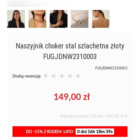
Naszyjnik choker stal szlachetna złoty
FUGJDNW2310003
FUGJDNW2310003
Dodaj recenzję:
149,00 zł
Najniższa cena z 30 dni:
149,00 zł
zł
DO -15% Z KODEM: LATO
0 dni 16h 18m 39s