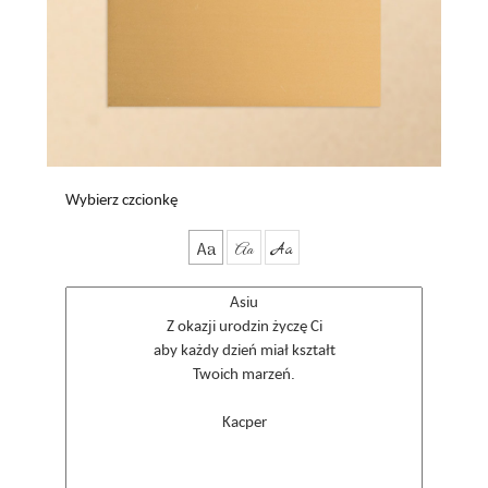
Wybierz czcionkę
Aa
Aa
Aa