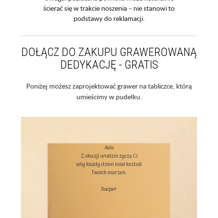
ścierać się w trakcie noszenia – nie stanowi to
podstawy do reklamacji.
DOŁĄCZ DO ZAKUPU GRAWEROWANĄ
DEDYKACJĘ - GRATIS
Poniżej możesz zaprojektować grawer na tabliczce, którą
umieścimy w pudełku.
Asiu

Z okazji urodzin życzę Ci

aby każdy dzień miał kształt

Twoich marzeń.

Kacper
