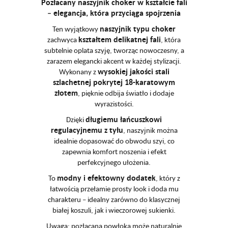
Pozłacany naszyjnik choker w kształcie fali
– elegancja, która przyciąga spojrzenia
naszyjnik typu choker
Ten wyjątkowy
kształtem delikatnej fali
zachwyca
, która
subtelnie oplata szyję, tworząc nowoczesny, a
zarazem elegancki akcent w każdej stylizacji.
wysokiej jakości stali
Wykonany z
szlachetnej pokrytej 18-karatowym
złotem
, pięknie odbija światło i dodaje
wyrazistości.
długiemu łańcuszkowi
Dzięki
regulacyjnemu z tyłu
, naszyjnik można
idealnie dopasować do obwodu szyi, co
zapewnia komfort noszenia i efekt
perfekcyjnego ułożenia.
modny i efektowny dodatek
To
, który z
łatwością przełamie prosty look i doda mu
charakteru – idealny zarówno do klasycznej
białej koszuli, jak i wieczorowej sukienki.
Uwaga: pozłacana powłoka może naturalnie