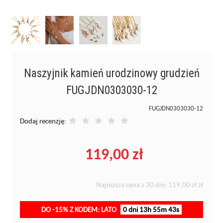
Naszyjnik kamień urodzinowy grudzień
FUGJDN0303030-12
FUGJDN0303030-12
Dodaj recenzję:
119,00 zł
Najniższa cena z 30 dni:
119,00 zł
zł
DO -15% Z KODEM: LATO
0 dni 13h 55m 43s