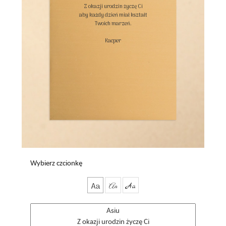
Z okazji urodzin życzę Ci

aby każdy dzień miał kształt

Twoich marzeń.

Kacper

Wybierz czcionkę
Aa
Aa
Aa