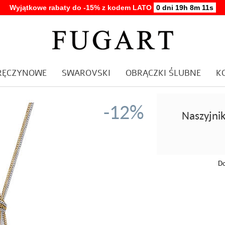
Wyjątkowe rabaty do -15% z kodem LATO
0 dni 19h 8m 10s
ARĘCZYNOWE
SWAROVSKI
OBRĄCZKI ŚLUBNE
K
-12%
Naszyjni
Do