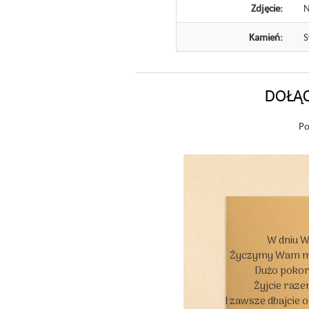
Zdjęcie:
N
Kamień:
S
DOŁĄC
Po
W dniu W
Życzymy Wam moc
Dużo pokory
Żyjcie razem
I zawsze dbajcie 