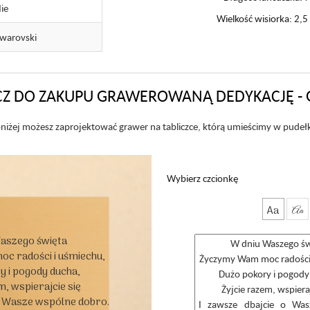
ie
Wielkość wisiorka: 2,5
warovski
Z DO ZAKUPU GRAWEROWANĄ DEDYKACJĘ - 
niżej możesz zaprojektować grawer na tabliczce, którą umieścimy w pudeł
Wybierz czcionkę
Aa
Aa
aszego święta

 radości i uśmiechu,

 i pogody ducha,

, wspierajcie się

o Wasze wspólne dobro.
