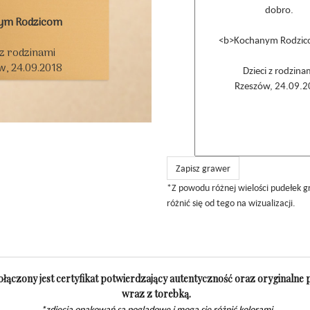
ym Rodzicom
 z rodzinami

, 24.09.2018

Zapisz grawer
*Z powodu różnej wielości pudełek 
różnić się od tego na wizualizacji.
łączony jest certyfikat potwierdzający autentyczność oraz oryginalne
wraz z torebką.
*zdjęcia opakowań są poglądowe i mogą się różnić kolorami