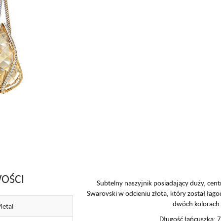
OŚCI
Subtelny naszyjnik posiadający duży, cen
Swarovski w odcieniu złota, który został łag
dwóch kolorach
etal
Długość łańcuszka: 