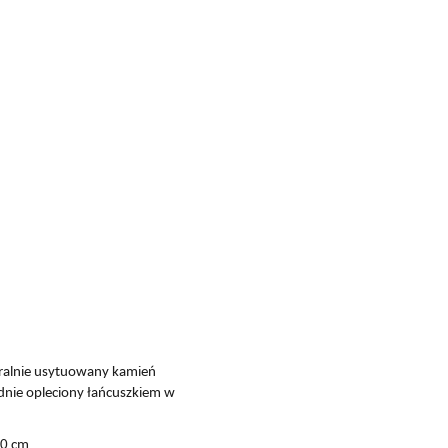
tralnie usytuowany kamień
odnie opleciony łańcuszkiem w
.
70 cm