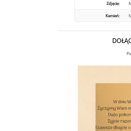
Zdjęcie:
N
Kamień:
S
DOŁĄC
Po
W dniu W
Życzymy Wam moc
Dużo pokory
Żyjcie razem
I zawsze dbajcie 