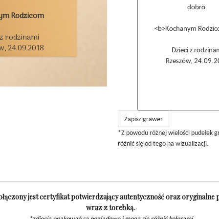
ym Rodzicom
 z rodzinami

, 24.09.2018

Zapisz grawer
*Z powodu różnej wielości pudełek 
różnić się od tego na wizualizacji.
łączony jest certyfikat potwierdzający autentyczność oraz oryginalne
wraz z torebką.
*zdjęcia opakowań są poglądowe i mogą się różnić kolorami