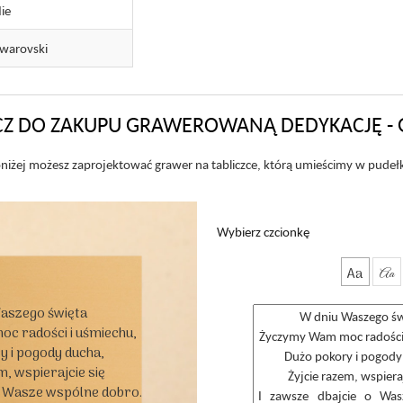
ie
warovski
Z DO ZAKUPU GRAWEROWANĄ DEDYKACJĘ - 
niżej możesz zaprojektować grawer na tabliczce, którą umieścimy w pudeł
Wybierz czcionkę
Aa
Aa
aszego święta

 radości i uśmiechu,

 i pogody ducha,

, wspierajcie się

o Wasze wspólne dobro.
