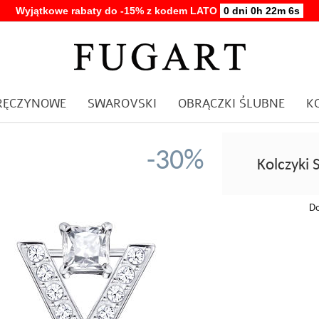
Wyjątkowe rabaty do -15% z kodem LATO
0 dni 0h 22m 5s
ARĘCZYNOWE
SWAROVSKI
OBRĄCZKI ŚLUBNE
K
-30%
Kolczyki
Do