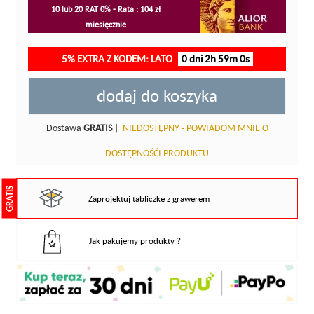
10 lub 20 RAT 0% - Rata : 104 zł
miesięcznie
5% EXTRA Z KODEM: LATO
0 dni 2h 59m 0s
dodaj do koszyka
Dostawa
GRATIS
|
NIEDOSTĘPNY - POWIADOM MNIE O
DOSTĘPNOŚĆI PRODUKTU
GRATIS
Zaprojektuj tabliczkę z grawerem
Jak pakujemy produkty ?