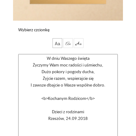
Wybierz czcionkę
Aa
Aa
Aa