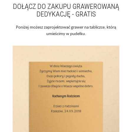
DOŁĄCZ DO ZAKUPU GRAWEROWANĄ
DEDYKACJĘ - GRATIS
Poniżej możesz zaprojektować grawer na tabliczce, którą
umieścimy w pudełku.
W dniu Waszego święta

Życzymy Wam moc radości i uśmiechu,

Dużo pokory i pogody ducha,

Żyjcie razem, wspierajcie się

I zawsze dbajcie o Wasze wspólne dobro.

Kochanym Rodzicom
Dzieci z rodzinami

Rzeszów, 24.09.2018
