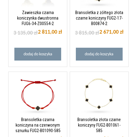
Zawieszka czarna
Bransoletka z żółtego złota
koniczynka dwustronna
czarne koniczyny FUG2-17-
FUG6-34-Z00554-2
B00874-2
2 811,00 zł
2 671,00 zł
3 135,00 zł
3 815,00 zł
dodaj do koszyka
dodaj do koszyka
Bransoletka czarna
Bransoletka złota czarne
koniczyna na czerwonym
koniczyny FUG2-B01061-
sznurku FUG2-B01090-585
585