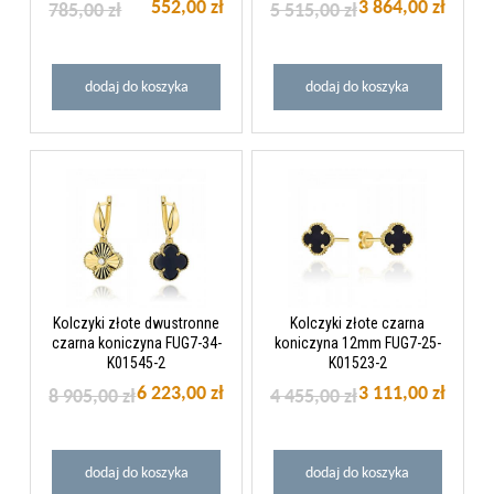
552,00 zł
3 864,00 zł
785,00 zł
5 515,00 zł
dodaj do koszyka
dodaj do koszyka
Kolczyki złote dwustronne
Kolczyki złote czarna
czarna koniczyna FUG7-34-
koniczyna 12mm FUG7-25-
K01545-2
K01523-2
6 223,00 zł
3 111,00 zł
8 905,00 zł
4 455,00 zł
dodaj do koszyka
dodaj do koszyka