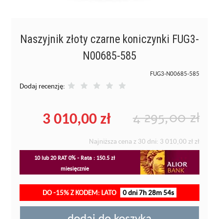
Naszyjnik złoty czarne koniczynki FUG3-
N00685-585
FUG3-N00685-585
Dodaj recenzję:
3 010,00 zł
4 295,00 zł
Najniższa cena z 30 dni:
3 010,00 zł
zł
10 lub 20 RAT 0% - Rata : 150.5 zł
miesięcznie
DO -15% Z KODEM: LATO
0 dni 7h 28m 53s
dodaj do koszyka