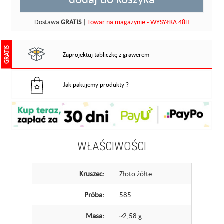
Dostawa
GRATIS
|
Towar na magazynie - WYSYŁKA 48H
GRATIS
Zaprojektuj tabliczkę z grawerem
Jak pakujemy produkty ?
WŁAŚCIWOŚCI
Kruszec:
Złoto żółte
Próba:
585
Masa:
~2,58 g