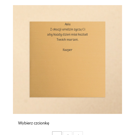
Asiu

Z okazji urodzin życzę Ci

aby każdy dzień miał kształt

Twoich marzeń.

Kacper

Wybierz czcionkę