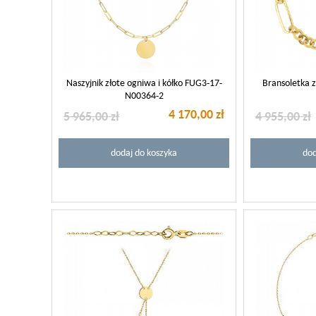
Naszyjnik złote ogniwa i kółko FUG3-17-
Bransoletka z
N00364-2
4 170,00 zł
5 965,00 zł
4 955,00 zł
dodaj do koszyka
dod