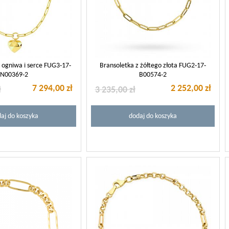
e ogniwa i serce FUG3-17-
Bransoletka z żółtego złota FUG2-17-
N00369-2
B00574-2
7 294,00 zł
2 252,00 zł
ł
3 235,00 zł
aj do koszyka
dodaj do koszyka