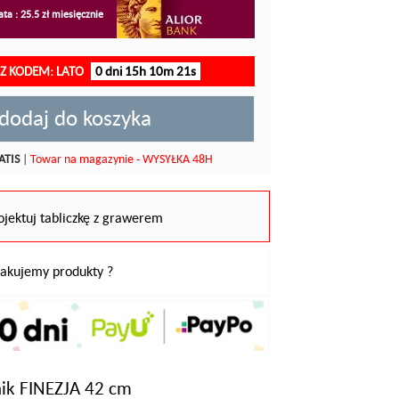
ta : 25.5 zł miesięcznie
 Z KODEM: LATO
0 dni 15h 10m 20s
dodaj do koszyka
ATIS
|
Towar na magazynie - WYSYŁKA 48H
ojektuj tabliczkę z grawerem
pakujemy produkty ?
nik FINEZJA 42 cm