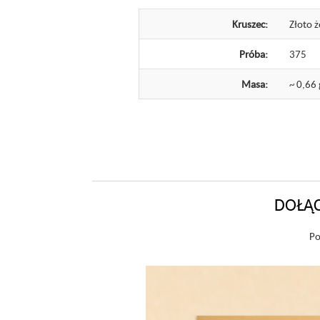
Kruszec:
Złoto ż
Próba:
375
Masa:
~ 0,66 
DOŁĄC
Po