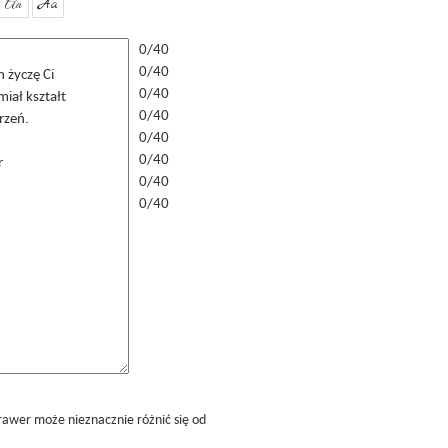
Aa
Aa
0/40
0/40
0/40
0/40
0/40
0/40
0/40
0/40
rawer może nieznacznie różnić się od