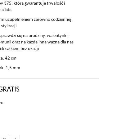
y 375, która gwarantuje trwałość i
a lata.
nym uzupełnieniem zarówno codziennej,
stylizacji.
 sprawdzi się na urodziny, walentynki,
komunii oraz na każdą inną ważną dla nas
ek całkiem bez okazji
ka: 42 cm
 ok. 1,5 mm
GRATIS
ku.