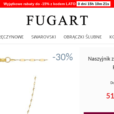
Wyjątkowe rabaty do -15% z kodem LATO
0 dni 15h 10m 20s
ARĘCZYNOWE
SWAROVSKI
OBRĄCZKI ŚLUBNE
K
-30%
Naszyjnik 
Do
51