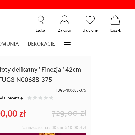
Szukaj
Zaloguj
Ulubione
Koszyk
OMUNIA
DEKORACJE
złoty delikatny "Finezja" 42cm
FUG3-N00688-375
FUG3-N00688-375
daj recenzję:
0,00 zł
729,00 zł
Najniższa cena z 30 dni:
510,00 zł
zł