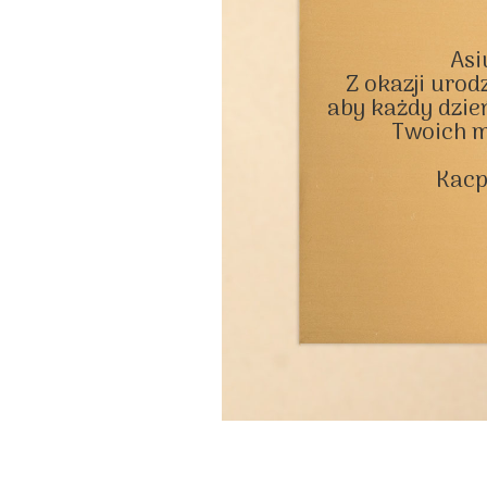
Asiu
Z okazji urodz
aby każdy dzień
Twoich m
Kacp