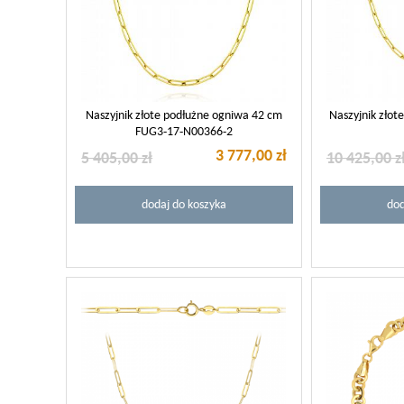
Naszyjnik złote podłużne ogniwa 42 cm
Naszyjnik złot
FUG3-17-N00366-2
3 777,00 zł
5 405,00 zł
10 425,00 z
dodaj do koszyka
dod