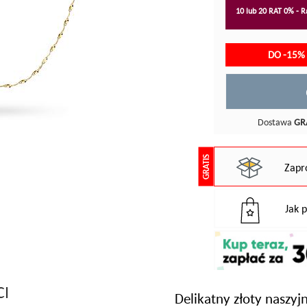
10 lub 20 RAT 0% - Ra
DO -15%
Dostawa
GR
GRATIS
Zapr
Jak 
CI
Delikatny złoty naszyj