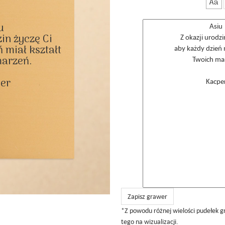
Aa


in życzę Ci

 miał kształt

arzeń.

er

Zapisz grawer
*Z powodu różnej wielości pudełek g
tego na wizualizacji.