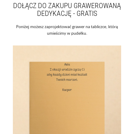
DOŁĄCZ DO ZAKUPU GRAWEROWANĄ
DEDYKACJĘ - GRATIS
Poniżej możesz zaprojektować grawer na tabliczce, którą
umieścimy w pudełku.
Asiu

Z okazji urodzin życzę Ci

aby każdy dzień miał kształt

Twoich marzeń.

Kacper
