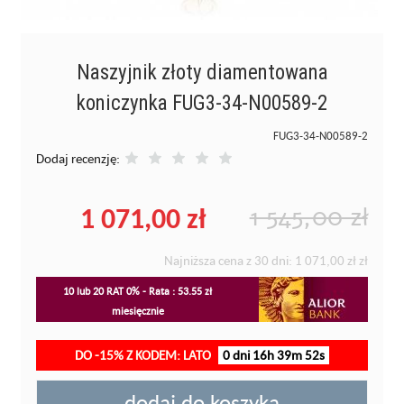
Naszyjnik złoty diamentowana
koniczynka FUG3-34-N00589-2
FUG3-34-N00589-2
Dodaj recenzję:
1 071,00 zł
1 545,00 zł
Najniższa cena z 30 dni:
1 071,00 zł
zł
10 lub 20 RAT 0% - Rata : 53.55 zł
miesięcznie
DO -15% Z KODEM: LATO
0 dni 16h 39m 51s
dodaj do koszyka