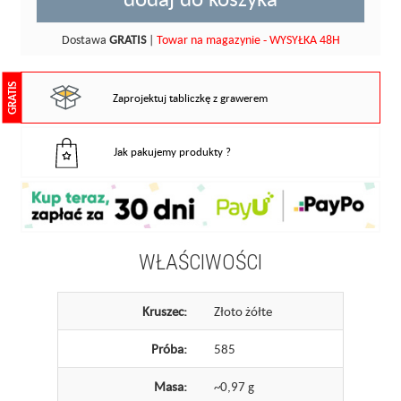
Dostawa
GRATIS
|
Towar na magazynie - WYSYŁKA 48H
GRATIS
Zaprojektuj tabliczkę z grawerem
Jak pakujemy produkty ?
WŁAŚCIWOŚCI
Kruszec:
Złoto żółte
Próba:
585
Masa:
~0,97 g