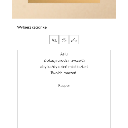
Wybierz czcionkę
Aa
Aa
Aa