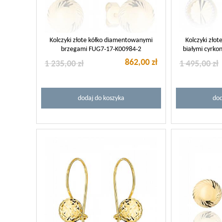
Kolczyki złote kółko diamentowanymi
Kolczyki zło
brzegami FUG7-17-K00984-2
białymi cyrk
862,00 zł
1 235,00 zł
1 495,00 zł
dodaj do koszyka
dod