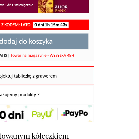
ta : 32 zł miesięcznie
 Z KODEM: LATO
0 dni 1h 15m 42s
dodaj do koszyka
ATIS
|
Towar na magazynie - WYSYŁKA 48H
ojektuj tabliczkę z grawerem
pakujemy produkty ?
entowanym kółeczkiem