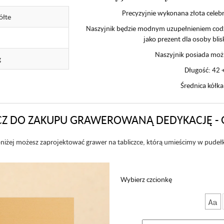
Precyzyjnie wykonana złota celeb
ółte
Naszyjnik będzie modnym uzupełnieniem codzien
jako prezent dla osoby bli
Naszyjnik posiada możl
g
Długość: 42 
Średnica kółk
Z DO ZAKUPU GRAWEROWANĄ DEDYKACJĘ - 
niżej możesz zaprojektować grawer na tabliczce, którą umieścimy w pudeł
Wybierz czcionkę
Aa