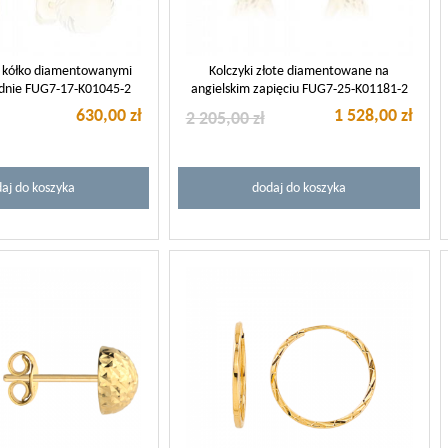
te kółko diamentowanymi
Kolczyki złote diamentowane na
dnie FUG7-17-K01045-2
angielskim zapięciu FUG7-25-K01181-2
630,00 zł
1 528,00 zł
2 205,00 zł
aj do koszyka
dodaj do koszyka