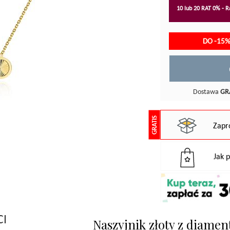
10 lub 20 RAT 0% - Ra
DO -15%
Dostawa
GR
GRATIS
Zapr
Jak 
CI
Naszyjnik złoty z diam