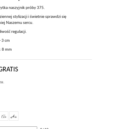
rytka naszyjnik próby 375.
nej stylizacji i świetnie sprawdzi się
skiej Naszemu sercu.
iwość regulacji.
+ 3 cm
a: 8 mm
GRATIS
ku.
Aa
Aa