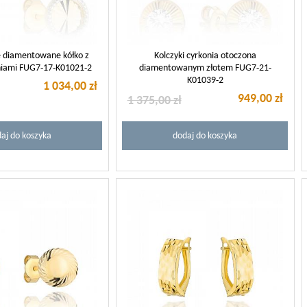
te diamentowane kółko z
Kolczyki cyrkonia otoczona
oniami FUG7-17-K01021-2
diamentowanym złotem FUG7-21-
K01039-2
1 034,00 zł
949,00 zł
1 375,00 zł
aj do koszyka
dodaj do koszyka