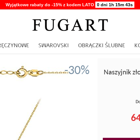
Wyjątkowe rabaty do -15% z kodem LATO
0 dni 1h 15m 42s
ARĘCZYNOWE
SWAROVSKI
OBRĄCZKI ŚLUBNE
K
-30%
Naszyjnik z
Do
64