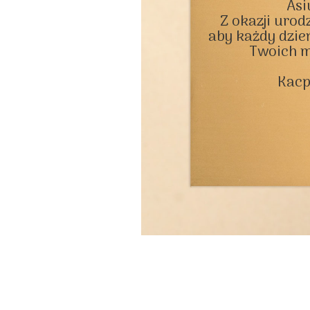
Asiu
Z okazji urodz
aby każdy dzień
Twoich m
Kacp