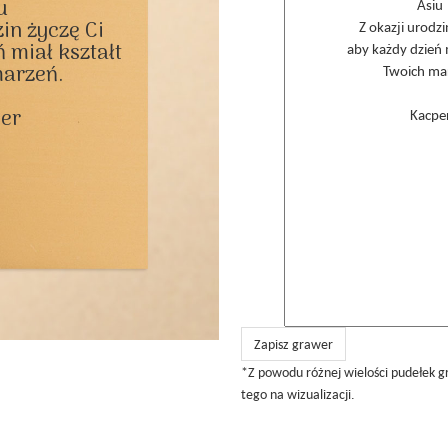


in życzę Ci

 miał kształt

arzeń.

er

Zapisz grawer
*Z powodu różnej wielości pudełek g
tego na wizualizacji.