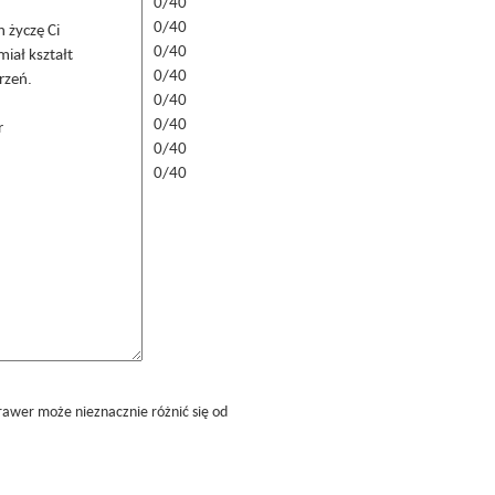
0/40
0/40
0/40
0/40
0/40
0/40
0/40
0/40
rawer może nieznacznie różnić się od