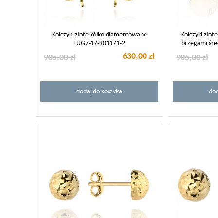
Kolczyki złote kółko diamentowane
Kolczyki zło
FUG7-17-K01171-2
brzegami śre
630,00 zł
905,00 zł
905,00 zł
dodaj do koszyka
dod