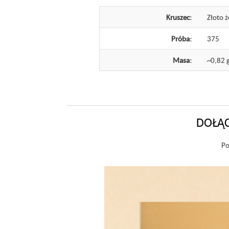
Kruszec:
Złoto ż
Próba:
375
Masa:
~0,82 
DOŁĄC
Po