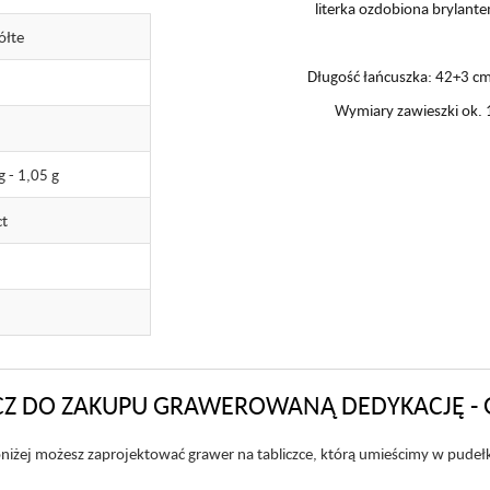
literka ozdobiona brylante
ółte
Długość łańcuszka: 42+3 cm 
Wymiary zawieszki ok
g - 1,05 g
ct
Z DO ZAKUPU GRAWEROWANĄ DEDYKACJĘ - 
niżej możesz zaprojektować grawer na tabliczce, którą umieścimy w pudeł