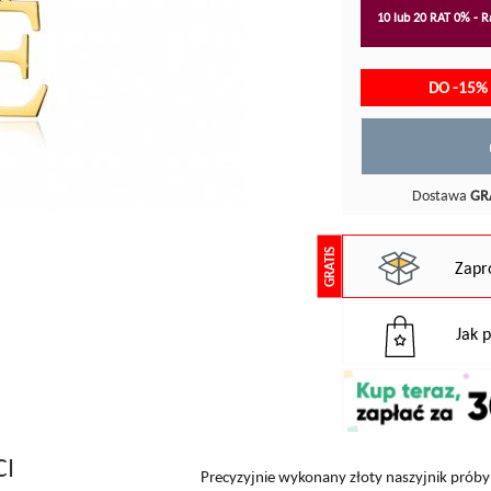
10 lub 20 RAT 0% - Ra
DO -15%
Dostawa
GR
GRATIS
Zapr
Jak 
CI
Precyzyjnie wykonany złoty naszyjnik próby 