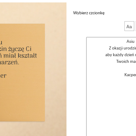
Wybierz czcionkę
Aa


in życzę Ci

 miał kształt

arzeń.

er
