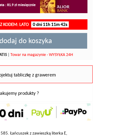
ta : 81.9 zł miesięcznie
 Z KODEM: LATO
0 dni 11h 11m 42s
dodaj do koszyka
ATIS
|
Towar na magazynie - WYSYŁKA 24H
ojektuj tabliczkę z grawerem
pakujemy produkty ?
585. Łańcuszek z zawieszką literka E,