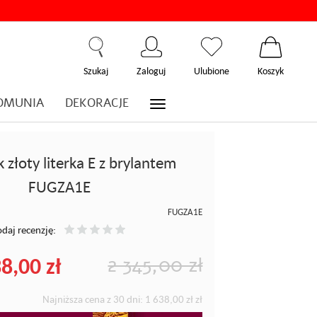
Szukaj
Zaloguj
Ulubione
Koszyk
OMUNIA
DEKORACJE
 złoty literka E z brylantem
FUGZA1E
FUGZA1E
daj recenzję:
8,00 zł
2 345,00 zł
Najniższa cena z 30 dni:
1 638,00 zł
zł