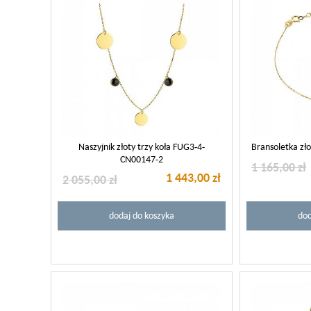
Naszyjnik złoty trzy koła FUG3-4-
Bransoletka zł
CN00147-2
1 165,00 zł
1 443,00 zł
2 055,00 zł
dodaj do koszyka
dod