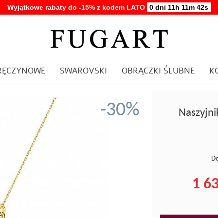
Wyjątkowe rabaty do -15% z kodem LATO
0 dni 11h 11m 42s
ARĘCZYNOWE
SWAROVSKI
OBRĄCZKI ŚLUBNE
K
-30%
Naszyjnik
Do
1 63