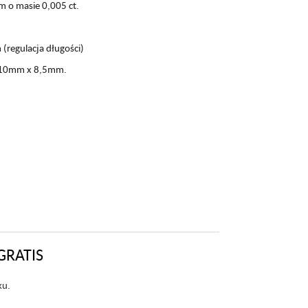
m o masie 0,005 ct.
(regulacja długości)
. 10mm x 8,5mm.
GRATIS
ku.