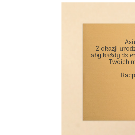
Asiu
Z okazji urodz
aby każdy dzień
Twoich m
Kacp