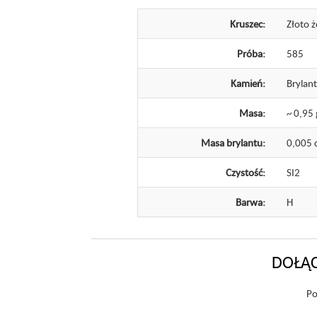
Kruszec:
Złoto ż
Próba:
585
Kamień:
Brylant
Masa:
~ 0,95 
Masa brylantu:
0,005 
Czystość:
SI2
Barwa:
H
DOŁĄC
Po