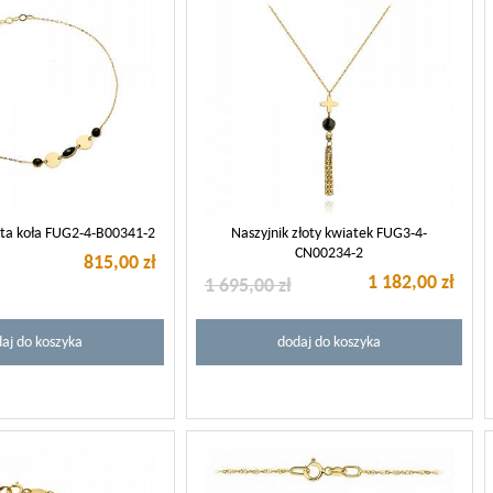
ota koła FUG2-4-B00341-2
Naszyjnik złoty kwiatek FUG3-4-
CN00234-2
815,00 zł
1 182,00 zł
1 695,00 zł
aj do koszyka
dodaj do koszyka