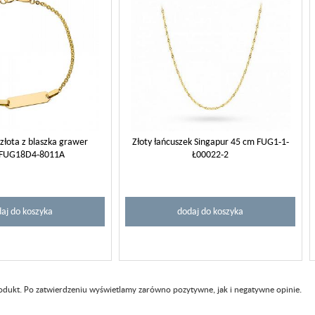
złota z blaszka grawer
Złoty łańcuszek Singapur 45 cm FUG1-1-
s FUG18D4-8011A
Ł00022-2
aj do koszyka
dodaj do koszyka
rodukt. Po zatwierdzeniu wyświetlamy zarówno pozytywne, jak i negatywne opinie.