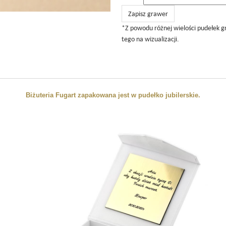
Zapisz grawer
*Z powodu różnej wielości pudełek g
tego na wizualizacji.
Biżuteria Fugart zapakowana jest w pudełko jubilerskie.