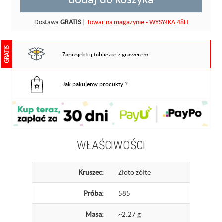
Dostawa
GRATIS
|
Towar na magazynie - WYSYŁKA 48H
GRATIS
Zaprojektuj tabliczkę z grawerem
Jak pakujemy produkty ?
WŁAŚCIWOŚCI
Kruszec:
Złoto żółte
Próba:
585
Masa:
~2.27 g