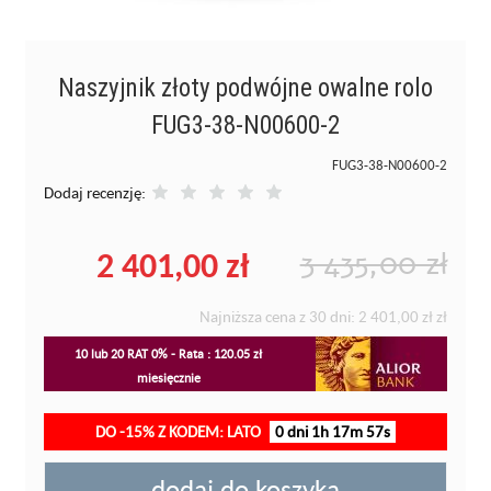
Naszyjnik złoty podwójne owalne rolo
FUG3-38-N00600-2
FUG3-38-N00600-2
Dodaj recenzję:
2 401,00 zł
3 435,00 zł
Najniższa cena z 30 dni:
2 401,00 zł
zł
10 lub 20 RAT 0% - Rata : 120.05 zł
miesięcznie
DO -15% Z KODEM: LATO
0 dni 1h 17m 56s
dodaj do koszyka