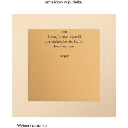
umieścimy w pudełku.
Asiu

Z okazji urodzin życzę Ci

aby każdy dzień miał kształt

Twoich marzeń.

Kacper

Wybierz czcionkę