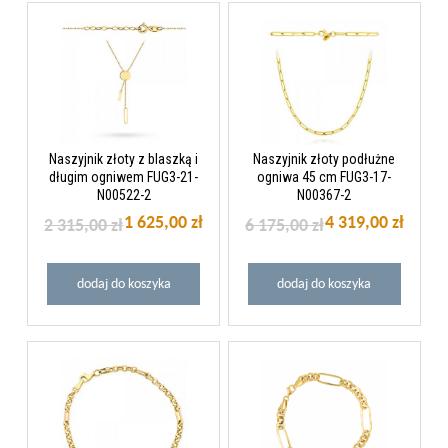
Naszyjnik złoty z blaszką i
Naszyjnik złoty podłużne
długim ogniwem FUG3-21-
ogniwa 45 cm FUG3-17-
N00522-2
N00367-2
1 625,00 zł
4 319,00 zł
2 315,00 zł
6 175,00 zł
dodaj do koszyka
dodaj do koszyka