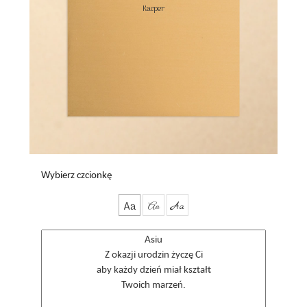
Kacper

Wybierz czcionkę
Aa
Aa
Aa