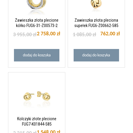
Zawieszka złota plecione
Zawieszka złota pleciona
kółko FUG6-31-Z00573-2
supełek FUG6-Z00662-585
2 758,00 zł
762,00 zł
3 955,00 zł
1 085,00 zł
dodaj do koszyka
dodaj do koszyka
Kolczyki złote plecione
FUG7-K01844-585
1 548,00 zł
2 215,00 zł