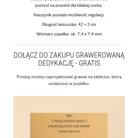
pomysł na prezent dla bliskiej osoby.
Naszyjnik posiada możliwość regulacji.
Długość łańcuszka: 42 + 3 cm
Wymiary supełka: ok. 7,4 x 7,4 mm
DOŁĄCZ DO ZAKUPU GRAWEROWANĄ
DEDYKACJĘ - GRATIS
Poniżej możesz zaprojektować grawer na tabliczce, którą
umieścimy w pudełku.
Asiu

Z okazji urodzin życzę Ci

aby każdy dzień miał kształt

Twoich marzeń.
