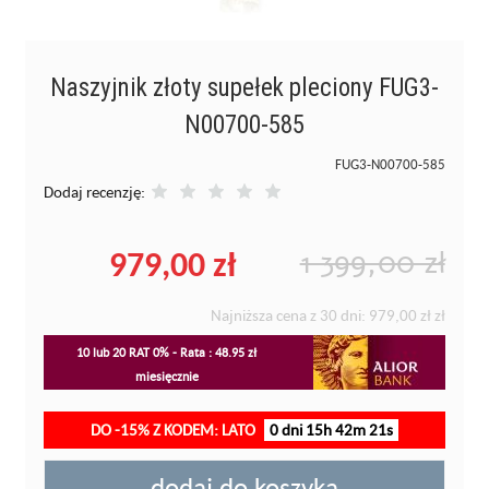
Naszyjnik złoty supełek pleciony FUG3-
N00700-585
FUG3-N00700-585
Dodaj recenzję:
979,00 zł
1 399,00 zł
Najniższa cena z 30 dni:
979,00 zł
zł
10 lub 20 RAT 0% - Rata : 48.95 zł
miesięcznie
DO -15% Z KODEM: LATO
0 dni 15h 42m 20s
dodaj do koszyka