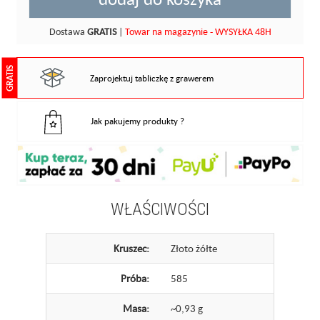
Dostawa
GRATIS
|
Towar na magazynie - WYSYŁKA 48H
GRATIS
Zaprojektuj tabliczkę z grawerem
Jak pakujemy produkty ?
WŁAŚCIWOŚCI
Kruszec:
Złoto żółte
Próba:
585
Masa:
~0,93 g