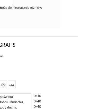
może sie nieznacznie róznić w
GRATIS
ku.
Aa
Aa
0/40
0/40
0/40