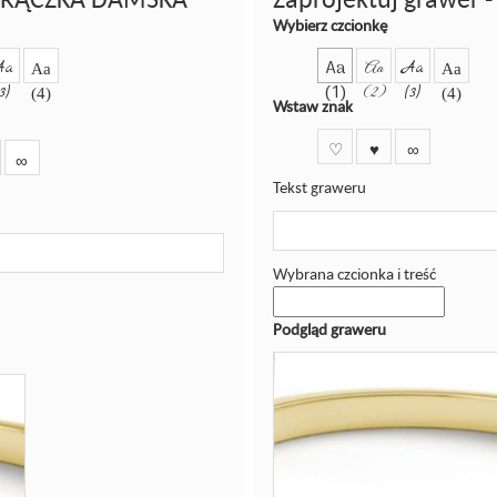
Wybierz czcionkę
Aa
Aa
Aa
Aa
Aa
Aa
(1)
(3)
(2)
(3)
(4)
(4)
Wstaw znak
♡
♥
∞
∞
Tekst graweru
Wybrana czcionka i treść
Podgląd graweru