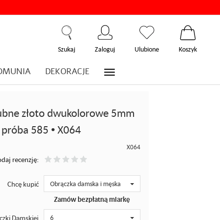
Szukaj
Zaloguj
Ulubione
Koszyk
OMUNIA
DEKORACJE
lubne złoto dwukolorowe 5mm
próba 585 • X064
X064
daj recenzję:
Chcę kupić
Obrączka damska i męska
Zamów bezpłatną miarkę
czki Damskiej
6