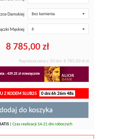
zce Damskiej
Bez kamienia
ączki Męskiej
6
8 785,00 zł
Najniższa cena z 30 dni:
8 785,00 zł
zł
ta : 439.25 zł miesięcznie
TU Z KODEM SLUB25
0 dni 6h 26m 47s
dodaj do koszyka
RATIS
|
Czas realizacji 14-21 dni roboczych