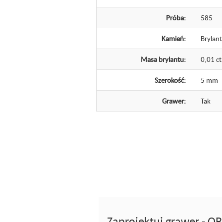
Próba:
585
Kamień:
Brylant
Masa brylantu:
0,01 ct
Szerokość:
5 mm
Grawer:
Tak
Zaprojektuj grawer -