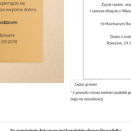
pierajcie się

sze wspólne dobro.

Rodzicom
dzinami

.09.2018

Zapisz grawer
*Z powodu różnej wielości pudełek g
tego na wizualizacji.
Do zamówienia dołączone jest bezpłatnie
eleganckie pudełko