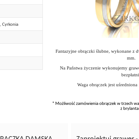
, Cyrkonia
Fantazyjne obrączki ślubne, wykonane z 
mm.
Na Państwa życzenie wykonujemy grawe
bezpłatni
Waga obrączek jest uśredniona 
* Możliwość zamówienia obrączek w trzech wari
z brylant
 OBRĄCZKA DAMSKA
Zaprojektuj grawer