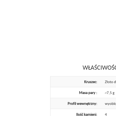
WŁAŚCIWOŚ
Kruszec:
Złoto 
Masa pary :
~7,5 g
Profil wewnętrzny:
wyoblo
Ilość kamieni:
4