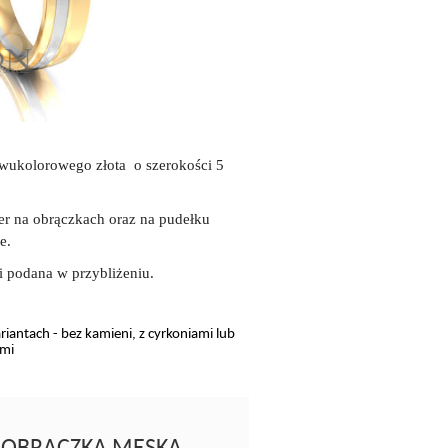
dwukolorowego złota o szerokości 5
r na obrączkach oraz na pudełku
e.
i podana w przybliżeniu.
antach - bez kamieni, z cyrkoniami lub
ami
 - OBRĄCZKA MĘSKA