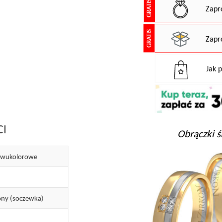
GRATIS
Zapr
GRATIS
Zapr
Jak 
CI
Obrączki ś
dwukolorowe
ny (soczewka)