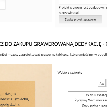
Projekt graweru jest poglądowy, 
rzeczywistosci.
Zapisz projekt graweru
Z DO ZAKUPU GRAWEROWANĄ DEDYKACJĘ - 
niżej możesz zaprojektować grawer na tabliczce, którą umieścimy w pudeł
Wybierz czcionkę
Aa
go święta

ości i uśmiechu,

ogody ducha,
