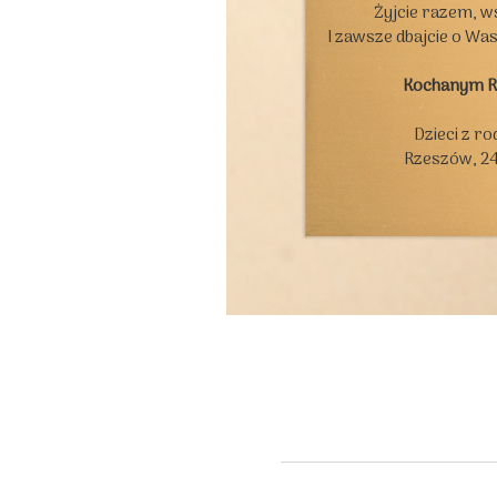
Żyjcie razem, ws
I zawsze dbajcie o Wa
Kochanym 
Dzieci z ro
Rzeszów, 24