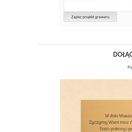
Zapisz projekt graweru
DOŁĄC
Po
W dniu Wasze
Życzymy Wam moc rad
Dużo pokory i p