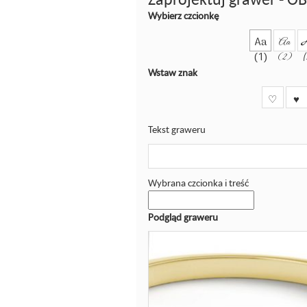
Wybierz czcionkę
Aa
Aa
(1)
(2)
Wstaw znak
♡
♥
Tekst graweru
Wybrana czcionka i treść
Podgląd graweru