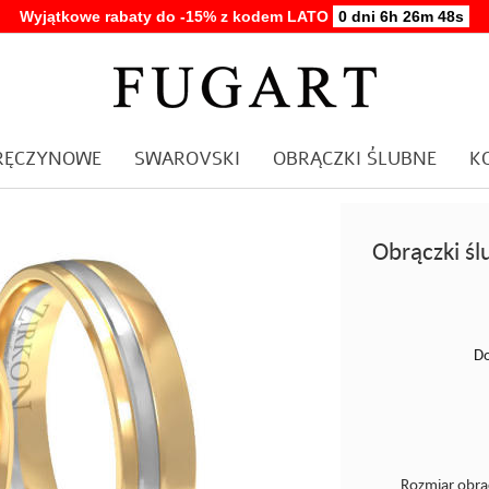
Wyjątkowe rabaty do -15% z kodem LATO
0 dni 6h 26m 47s
ARĘCZYNOWE
SWAROVSKI
OBRĄCZKI ŚLUBNE
K
Obrączki ś
Do
Rozmiar obrą