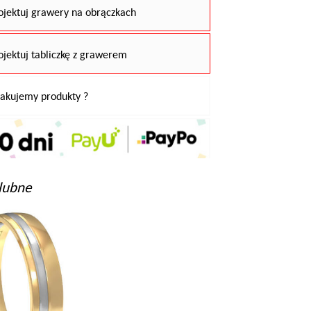
ojektuj grawery na obrączkach
ojektuj tabliczkę z grawerem
pakujemy produkty ?
lubne