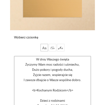
Wybierz czcionkę
Aa
Aa
Aa