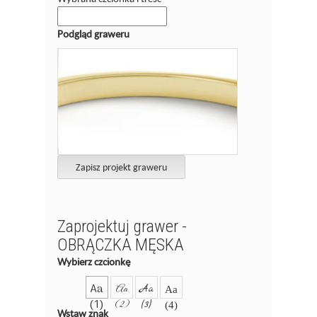
Podgląd graweru
Zapisz projekt graweru
Zaprojektuj grawer -
OBRĄCZKA MĘSKA
Wybierz czcionkę
Aa
Aa
Aa
Aa
(1)
(2)
(3)
(4)
Wstaw znak