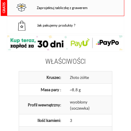
GRATIS
Zaprojektuj tabliczkę z grawerem
Jak pakujemy produkty ?
WŁAŚCIWOŚCI
Kruszec:
Złoto żółte
Masa pary :
~8,8 g
wyoblony
Profil wewnętrzny:
(soczewka)
Ilość kamieni:
3