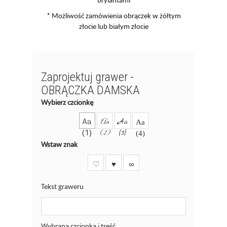
* Możliwość zamówienia obrączek w żółtym
złocie lub białym złocie
Zaprojektuj grawer -
OBRĄCZKA DAMSKA
Wybierz czcionkę
Aa
Aa
Aa
Aa
(1)
(2)
(3)
(4)
Wstaw znak
♡
♥
∞
Tekst graweru
Wybrana czcionka i treść