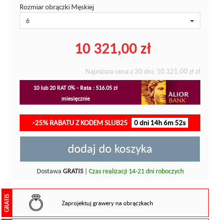
Rozmiar obrączki Męskiej
6
10 321,00 zł
Najniższa cena z 30 dni:
10 321,00 zł
zł
10 lub 20 RAT 0% - Rata : 516.05 zł
miesięcznie
-25% RABATU Z KODEM SLUB25
0 dni 14h 6m 51s
dodaj do koszyka
Dostawa
GRATIS
|
Czas realizacji 14-21 dni roboczych
GRATIS
Zaprojektuj grawery na obrączkach