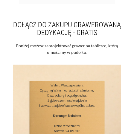
DOŁĄCZ DO ZAKUPU GRAWEROWANĄ
DEDYKACJĘ - GRATIS
Poniżej możesz zaprojektować grawer na tabliczce, którą
umieścimy w pudełku.
W dniu Waszego święta

Życzymy Wam moc radości i uśmiechu,

Dużo pokory i pogody ducha,

Żyjcie razem, wspierajcie się

I zawsze dbajcie o Wasze wspólne dobro.

Kochanym Rodzicom
Dzieci z rodzinami

Rzeszów, 24.09.2018
