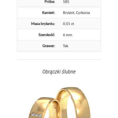
Próba:
585
Kamień:
Brylant, Cyrkonia
Masa brylantu:
0,01 ct
Szerokość:
6 mm
Grawer:
Tak
Obrączki ślubne