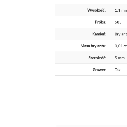
Wysokość :
1,1 m
Próba:
585
Kamień:
Brylant
Masa brylantu:
0,01 ct
Szerokość:
5 mm
Grawer:
Tak