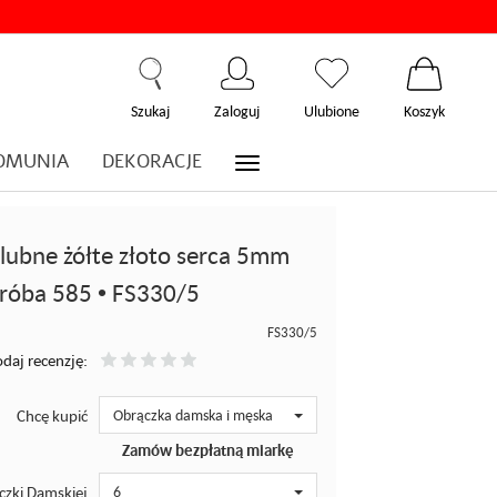
Szukaj
Zaloguj
Ulubione
Koszyk
OMUNIA
DEKORACJE
ślubne żółte złoto serca 5mm
róba 585 • FS330/5
FS330/5
daj recenzję:
Chcę kupić
Obrączka damska i męska
Zamów bezpłatną miarkę
czki Damskiej
6