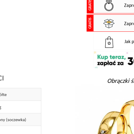
GRATIS
Zapr
GRATIS
Zapr
Jak 
CI
Obrączki ś
ółte
g
ny (soczewka)