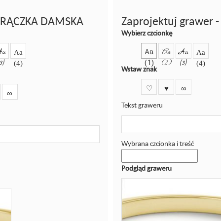
 OBRĄCZKA DAMSKA
Zaprojektuj grawer
Wybierz czcionkę
Aa
Aa
Aa
Aa
Aa
Aa
(1)
(3)
(2)
(3)
(4)
(4)
Wstaw znak
♡
♥
∞
∞
Tekst graweru
Wybrana czcionka i treść
Podgląd graweru