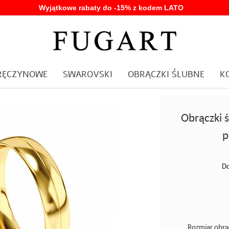
Wyjątkowe rabaty do -15% z kodem LATO
ARĘCZYNOWE
SWAROVSKI
OBRĄCZKI ŚLUBNE
K
Obrączki 
p
Do
Rozmiar obrą