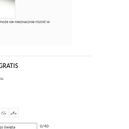
może sie nieznacznie róznić w
GRATIS
ku.
Aa
Aa
0/40