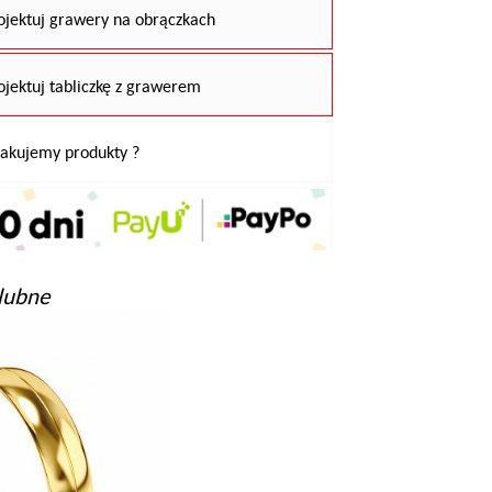
ojektuj grawery na obrączkach
ojektuj tabliczkę z grawerem
pakujemy produkty ?
lubne