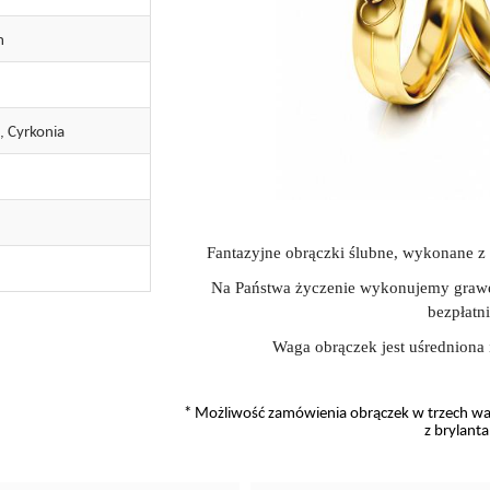
m
, Cyrkonia
Fantazyjne obrączki ślubne, wykonane z
Na Państwa życzenie wykonujemy grawe
bezpłatni
Waga obrączek jest uśredniona 
* Możliwość zamówienia obrączek w trzech wari
z brylant