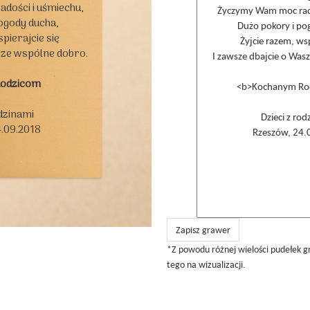
ości i uśmiechu,

ogody ducha,

pierajcie się

sze wspólne dobro.

Rodzicom
dzinami

.09.2018

Zapisz grawer
*Z powodu różnej wielości pudełek g
tego na wizualizacji.