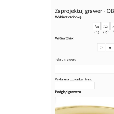
Zaprojektuj grawer -
Wybierz czcionkę
Aa
Aa
(1)
(2)
Wstaw znak
♡
♥
Tekst graweru
Wybrana czcionka i treść
Podgląd graweru