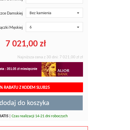
zce Damskiej
Bez kamienia
ączki Męskiej
6
7 021,00 zł
Najniższa cena z 30 dni:
7 021,00 zł
zł
ta : 351.05 zł miesięcznie
5% RABATU Z KODEM SLUB25
dodaj do koszyka
RATIS
|
Czas realizacji 14-21 dni roboczych