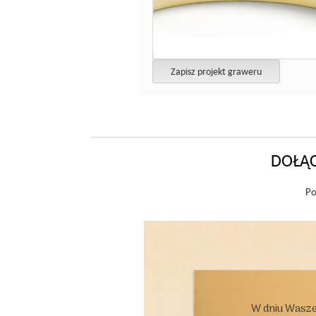
Zapisz projekt graweru
DOŁĄC
Po
W dniu Wasze