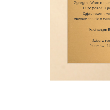
Życzymy Wam moc rad
Dużo pokory i p
Żyjcie razem, ws
I zawsze dbajcie o Wa
Kochanym 
Dzieci z ro
Rzeszów, 24