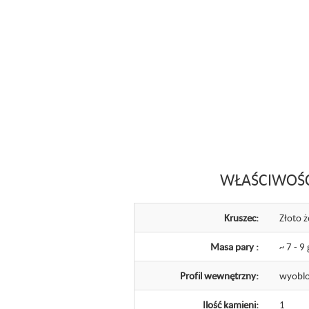
WŁAŚCIWOŚ
Kruszec:
Złoto ż
Masa pary :
~ 7 - 9 
Profil wewnętrzny:
wyoblo
Ilość kamieni:
1