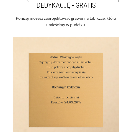
DEDYKACJĘ - GRATIS
Poniżej możesz zaprojektować grawer na tabliczce, którą
umieścimy w pudełku.
W dniu Waszego święta

Życzymy Wam moc radości i uśmiechu,

Dużo pokory i pogody ducha,

Żyjcie razem, wspierajcie się

I zawsze dbajcie o Wasze wspólne dobro.

Kochanym Rodzicom
Dzieci z rodzinami

Rzeszów, 24.09.2018
