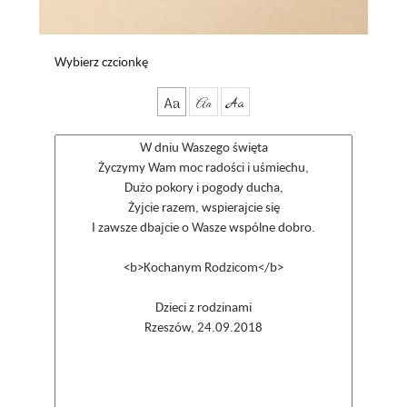
Wybierz czcionkę
Aa
Aa
Aa