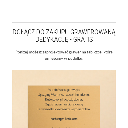
DOŁĄCZ DO ZAKUPU GRAWEROWANĄ
DEDYKACJĘ - GRATIS
Poniżej możesz zaprojektować grawer na tabliczce, którą
umieścimy w pudełku.
W dniu Waszego święta

Życzymy Wam moc radości i uśmiechu,

Dużo pokory i pogody ducha,

Żyjcie razem, wspierajcie się

I zawsze dbajcie o Wasze wspólne dobro.

Kochanym Rodzicom